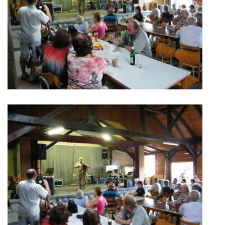
VIDEA Z DRONU
STREET ART
"KNIHOBUDKY"
ČASOSBĚRY - CHRÁŠŤANY
PROJEKT FLYNN "KNIHOVNA" CARSEN
E-KNIHY DO KAŽDÉ KNIHOVNY
GRANTY A DOTACE