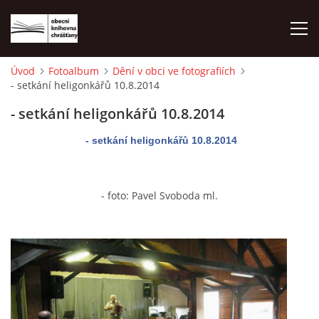
Úvod
Fotoalbum
Dění v obci ve fotografiích
- setkání heligonkářů 10.8.2014
ÚVOD
- setkání heligonkářů 10.8.2014
LETNÍ KINO 2026
- setkání heligonkářů 10.8.2014
VÝPŮJČNÍ DOBA
- foto: Pavel Svoboda ml.
KONTAKTY
ON-LINE KATALOG
WEBOVÁ KAMERA