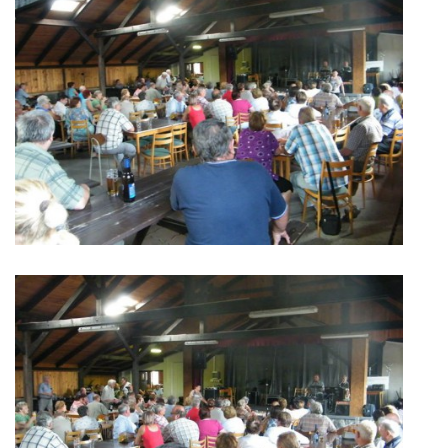
HRY, KVÍZY, VZDĚLÁVÁNÍ ON-LINE
Obecní knihovna Chrášťany
Chrášťany 74
373 04
knihovnachrastany@seznam.cz
© 2026 eStránky.cz
|
RSS
|
WebSlice
|
Tisk
|
Aktualizováno: 1. 8. 2026
|
Nahoru ↑