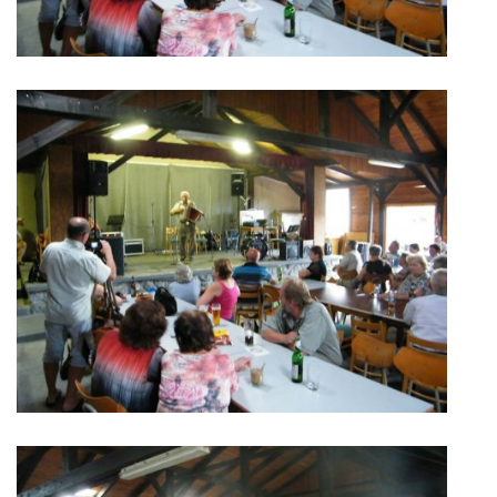
MOBILNÍ APLIKACE
FREE WIFI
VÝZNAČNÍ RODÁCI
FOTOALBUM
PODĚKOVÁNÍ
NAPSALI O NÁS....
SLUŽBY
KNIHOVNÍ ŘÁD