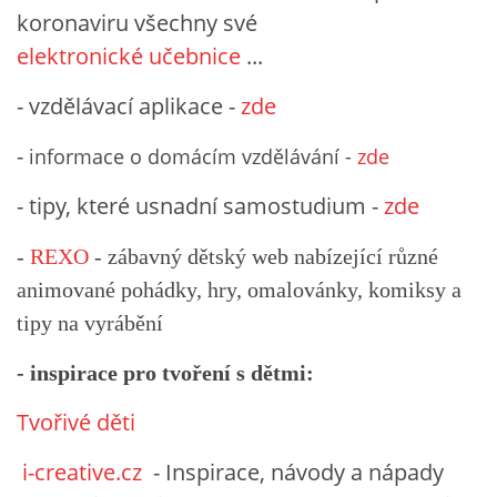
koronaviru všechny své
MOBILNÍ APLIKACE
elektronické učebnice
...
FREE WIFI
- vzdělávací aplikace -
zde
-
informace o domácím vzdělávání -
zde
VÝZNAČNÍ RODÁCI
- tipy, které usnadní samostudium -
zde
FOTOALBUM
-
REXO
- zábavný dětský web nabízející
různé
animované pohádky, hry, omalovánky, komiksy a
PODĚKOVÁNÍ
tipy na vyrábění
NAPSALI O NÁS....
- inspirace pro tvoření s dětmi:
Tvořivé děti
SLUŽBY
i-creative.cz
- Inspirace, návody a nápady
KNIHOVNÍ ŘÁD