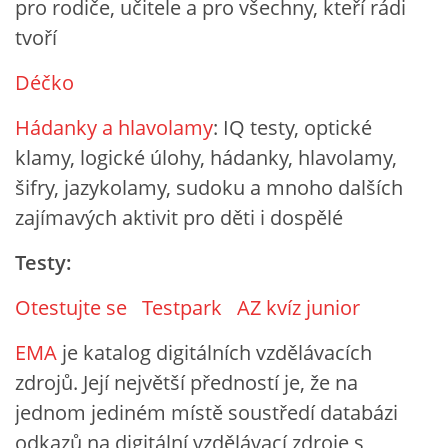
pro rodiče, učitele a pro všechny, kteří rádi
tvoří
HRY, KVÍZY, VZDĚLÁVÁNÍ ON-LINE
Déčko
Obecní knihovna Chrášťany
Hádanky a hlavolamy
: IQ testy, optické
Chrášťany 74
klamy, logické úlohy, hádanky, hlavolamy,
373 04
šifry, jazykolamy, sudoku a mnoho dalších
knihovnachrastany@seznam.cz
zajímavých aktivit pro děti i dospělé
Testy:
Otestujte se
Testpark
AZ kvíz junior
© 2026 eStránky.cz
|
RSS
|
WebSlice
|
Tisk
|
Aktualizováno: 1. 8. 2026
|
Nahoru ↑
EMA
je katalog digitálních vzdělávacích
zdrojů. Její největší předností je, že na
jednom jediném místě soustředí databázi
odkazů na digitální vzdělávací zdroje s