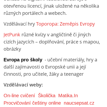
otevřenou licencí, jinak uložené na několika
různých portálech a webech.
Vzdělávací hry
Toporopa: Zeměpis Evropy
JetPunk
různé kvízy v angličtině či jiných
cizích jazycích – doplňování, práce s mapou,
obrázky
- učební materiály, hry a
Evropa pro školy
další zajímavosti o Evropské unii a její
činnosti, pro učitele, žáky a teenager
Vzdělávací weby:
Webové výsledky s odkazy na podstránky
On-line cvičení
Školička
Matika.In
Procvičování češtiny online
n
aucsepsat.cz