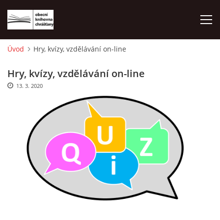
Úvod
Hry, kvízy, vzdělávání on-line
ÚVOD
Hry, kvízy, vzdělávání on-line
Výsledky hledání
13. 3. 2020
LETNÍ KINO 2026
VÝPŮJČNÍ DOBA
KONTAKTY
ON-LINE KATALOG
WEBOVÁ KAMERA