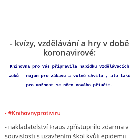
VIDEA Z DRONU
STREET ART
- kvízy, vzdělávání a hry v době
koronavirové:
"KNIHOBUDKY"
Knihovna pro Vás připravila nabídku vzdělávacích
ČASOSBĚRY - CHRÁŠŤANY
webů - nejen pro zábavu a volné chvíle , ale také
pro možnost se něco nového přiučit.
PROJEKT FLYNN "KNIHOVNA" CARSEN
E-KNIHY DO KAŽDÉ KNIHOVNY
- #Knihovny
proti
viru
- nakladatelství Fraus zpřístupnilo zdarma v
GRANTY A DOTACE
souvislosti s uzavřením škol kvůli epidemii