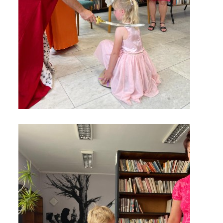
MOBILNÍ APLIKACE
FREE WIFI
VÝZNAČNÍ RODÁCI
FOTOALBUM
PODĚKOVÁNÍ
NAPSALI O NÁS....
SLUŽBY
KNIHOVNÍ ŘÁD