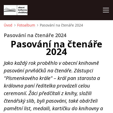
Úvod
Fotoalbum
Pasování na čtenáře 2024
ÚVOD
Pasování na čtenáře 2024
Pasování na čtenáře
LETNÍ KINO 2026
2024
VÝPŮJČNÍ DOBA
Jako každý rok proběhlo v obecní knihovně
pasování prvňáčků na čtenáře. Zástupci
KONTAKTY
"Písmenkového krále" – král pan starosta a
královna paní ředitelka provázeli celou
ON-LINE KATALOG
ceremonií. Žáci předčítali z knihy, složili
čtenářský slib, byli pasováni, také obdrželi
pamětní list, medaili, kartičku do knihovny a
WEBOVÁ KAMERA