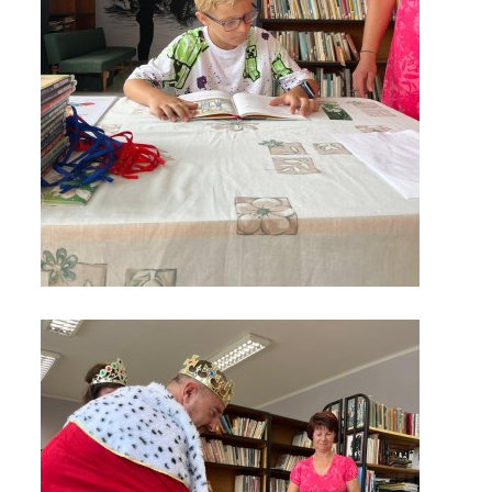
HRY, KVÍZY, VZDĚLÁVÁNÍ ON-LINE
Obecní knihovna Chrášťany
Chrášťany 74
373 04
knihovnachrastany@seznam.cz
© 2026 eStránky.cz
|
RSS
|
WebSlice
|
Tisk
|
Aktualizováno: 1. 8. 2026
|
Nahoru ↑