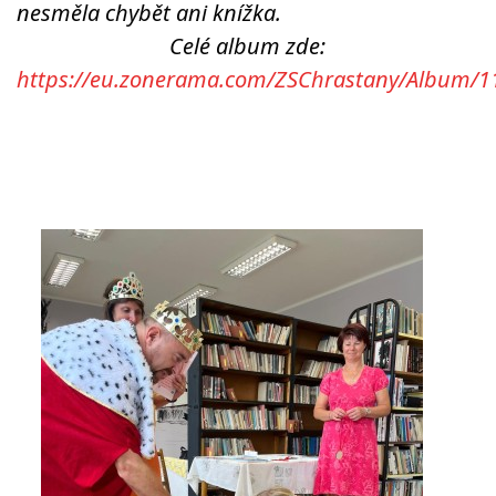
nesměla chybět ani knížka.
Celé album zde:
VIDEA Z DRONU
https://eu.zonerama.com/ZSChrastany/Album/
STREET ART
"KNIHOBUDKY"
ČASOSBĚRY - CHRÁŠŤANY
PROJEKT FLYNN "KNIHOVNA" CARSEN
E-KNIHY DO KAŽDÉ KNIHOVNY
GRANTY A DOTACE