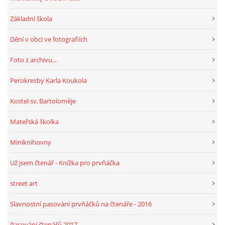
Základní škola
HRY, KVÍZY, VZDĚLÁVÁNÍ ON-LINE
Dění v obci ve fotografiích
Obecní knihovna Chrášťany
Foto z archivu...
Chrášťany 74
Perokresby Karla Koukola
373 04
knihovnachrastany@seznam.cz
Kostel sv. Bartoloměje
Mateřská školka
Miniknihovny
© 2026 eStránky.cz
|
RSS
|
WebSlice
|
Tisk
|
Aktualizováno: 1. 8. 2026
|
Už jsem čtenář - Knížka pro prvňáčka
Nahoru ↑
street art
Slavnostní pasování prvňáčků na čtenáře - 2016
Pasování čtenářů 2017