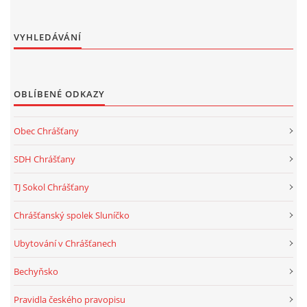
VYHLEDÁVÁNÍ
OBLÍBENÉ ODKAZY
Obec Chrášťany
SDH Chrášťany
TJ Sokol Chrášťany
Chrášťanský spolek Sluníčko
Ubytování v Chrášťanech
Bechyňsko
Pravidla českého pravopisu