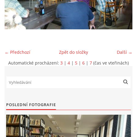
VIDEA Z DRONU
STREET ART
"KNIHOBUDKY"
← Předchozí
Zpět do složky
Další →
Automatické procházení:
3
|
4
|
5
|
6
|
7
(čas ve vteřinách)
ČASOSBĚRY - CHRÁŠŤANY
PROJEKT FLYNN "KNIHOVNA" CARSEN
POSLEDNÍ FOTOGRAFIE
E-KNIHY DO KAŽDÉ KNIHOVNY
GRANTY A DOTACE