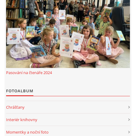
Pasování na čtenáře 2024
FOTOALBUM
Chrášťany
Interiér knihovny
Momentky a noční foto