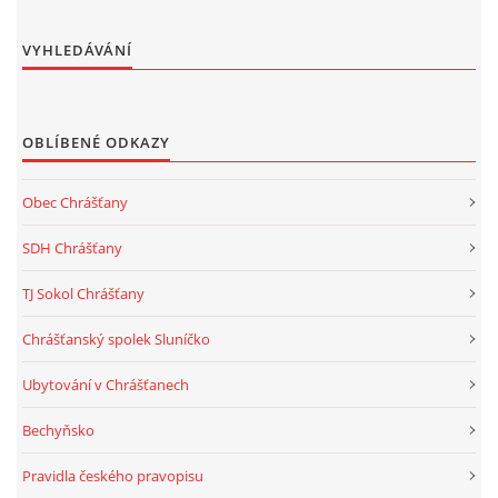
VYHLEDÁVÁNÍ
OBLÍBENÉ ODKAZY
Obec Chrášťany
SDH Chrášťany
TJ Sokol Chrášťany
Chrášťanský spolek Sluníčko
Ubytování v Chrášťanech
Bechyňsko
Pravidla českého pravopisu