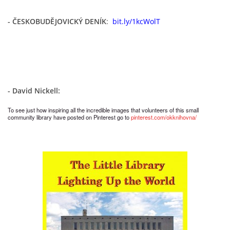
-
ČESKOBUDĚJOVICKÝ DENÍK
:
bit.ly/1kcWolT
HRY, KVÍZY, VZDĚLÁVÁNÍ ON-LINE
Obecní knihovna Chrášťany
Chrášťany 74
373 04
- David Nickell:
knihovnachrastany@seznam.cz
To see just how inspiring all the incredible images that volunteers of this small
community library have posted on Pinterest go to
pinterest.com/okknihovna/
© 2026 eStránky.cz
|
RSS
|
WebSlice
|
Tisk
|
Aktualizováno: 1. 8. 2026
|
Nahoru ↑