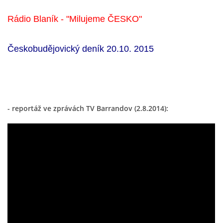
Rádio Blaník - "Milujeme ČESKO"
VIDEA Z DRONU
Českobudějovický deník 20.10. 2015
STREET ART
"KNIHOBUDKY"
- reportáž ve zprávách TV Barrandov (2.8.2014):
ČASOSBĚRY - CHRÁŠŤANY
PROJEKT FLYNN "KNIHOVNA" CARSEN
E-KNIHY DO KAŽDÉ KNIHOVNY
GRANTY A DOTACE