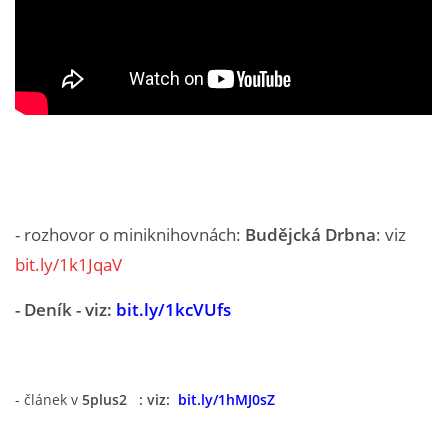
MOBILNÍ APLIKACE
FREE WIFI
VÝZNAČNÍ RODÁCI
FOTOALBUM
- rozhovor o miniknihovnách:
Budějcká Drbna
: viz
PODĚKOVÁNÍ
bit.ly/1k1JqaV
- Deník - viz:
bit.ly/1kcVUfs
NAPSALI O NÁS....
SLUŽBY
- článek v
5plus2 : viz:
bit.ly/1hMJ0sZ
KNIHOVNÍ ŘÁD