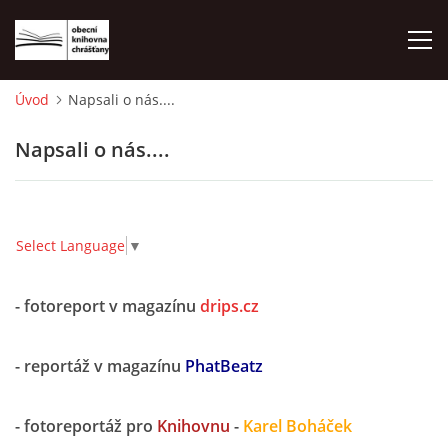
Úvod
Napsali o nás....
ÚVOD
Napsali o nás....
LETNÍ KINO 2026
VÝPŮJČNÍ DOBA
Select Language
▼
KONTAKTY
- fotoreport v magazínu
drips.cz
- reportáž v magazínu
PhatBeatz
ON-LINE KATALOG
- fotoreportáž pro
Knihovnu
-
Karel Boháček
WEBOVÁ KAMERA