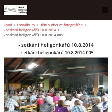
Úvod
Fotoalbum
Dění v obci ve fotografiích
- setkání heligonkářů 10.8.2014
ÚVOD
- setkání heligonkářů 10.8.2014 005
- setkání heligonkářů 10.8.2014
LETNÍ KINO 2026
- setkání heligonkářů 10.8.2014 005
VÝPŮJČNÍ DOBA
KONTAKTY
ON-LINE KATALOG
WEBOVÁ KAMERA