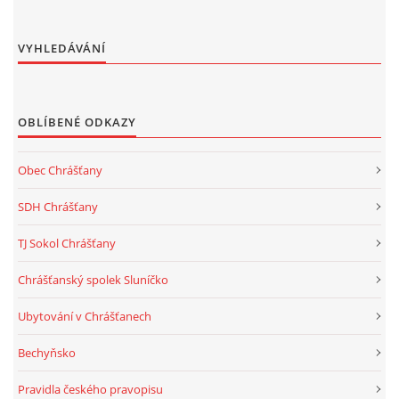
VYHLEDÁVÁNÍ
OBLÍBENÉ ODKAZY
Obec Chrášťany
SDH Chrášťany
TJ Sokol Chrášťany
Chrášťanský spolek Sluníčko
Ubytování v Chrášťanech
Bechyňsko
Pravidla českého pravopisu