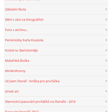
Základní škola
HRY, KVÍZY, VZDĚLÁVÁNÍ ON-LINE
Dění v obci ve fotografiích
Obecní knihovna Chrášťany
Foto z archivu...
Chrášťany 74
Perokresby Karla Koukola
373 04
knihovnachrastany@seznam.cz
Kostel sv. Bartoloměje
Mateřská školka
Miniknihovny
© 2026 eStránky.cz
|
RSS
|
WebSlice
|
Tisk
|
Aktualizováno: 1. 8. 2026
|
Už jsem čtenář - Knížka pro prvňáčka
Nahoru ↑
street art
Slavnostní pasování prvňáčků na čtenáře - 2016
Pasování čtenářů 2017