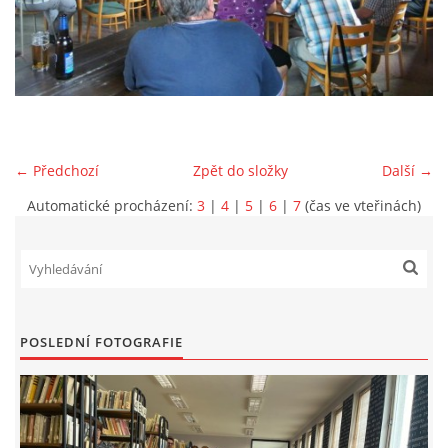
VIDEA Z DRONU
STREET ART
"KNIHOBUDKY"
← Předchozí
Zpět do složky
Další →
Automatické procházení:
3
|
4
|
5
|
6
|
7
(čas ve vteřinách)
ČASOSBĚRY - CHRÁŠŤANY
PROJEKT FLYNN "KNIHOVNA" CARSEN
POSLEDNÍ FOTOGRAFIE
E-KNIHY DO KAŽDÉ KNIHOVNY
GRANTY A DOTACE