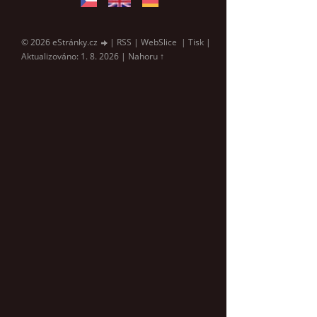
© 2026 eStránky.cz
|
RSS
|
WebSlice
|
Tisk
|
Aktualizováno: 1. 8. 2026
|
Nahoru ↑