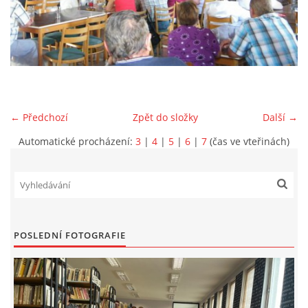
VIDEA Z DRONU
STREET ART
"KNIHOBUDKY"
← Předchozí
Zpět do složky
Další →
Automatické procházení:
3
|
4
|
5
|
6
|
7
(čas ve vteřinách)
ČASOSBĚRY - CHRÁŠŤANY
PROJEKT FLYNN "KNIHOVNA" CARSEN
POSLEDNÍ FOTOGRAFIE
E-KNIHY DO KAŽDÉ KNIHOVNY
GRANTY A DOTACE