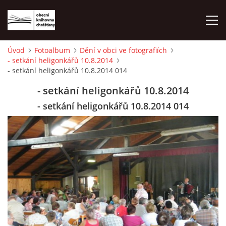
Úvod
Fotoalbum
Dění v obci ve fotografiích
- setkání heligonkářů 10.8.2014
ÚVOD
- setkání heligonkářů 10.8.2014 014
- setkání heligonkářů 10.8.2014
LETNÍ KINO 2026
- setkání heligonkářů 10.8.2014 014
VÝPŮJČNÍ DOBA
KONTAKTY
ON-LINE KATALOG
WEBOVÁ KAMERA