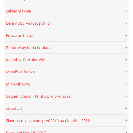
Základní škola
HRY, KVÍZY, VZDĚLÁVÁNÍ ON-LINE
Dění v obci ve fotografiích
Obecní knihovna Chrášťany
Foto z archivu...
Chrášťany 74
Perokresby Karla Koukola
373 04
knihovnachrastany@seznam.cz
Kostel sv. Bartoloměje
Mateřská školka
Miniknihovny
© 2026 eStránky.cz
|
RSS
|
WebSlice
|
Tisk
|
Aktualizováno: 1. 8. 2026
|
Už jsem čtenář - Knížka pro prvňáčka
Nahoru ↑
street art
Slavnostní pasování prvňáčků na čtenáře - 2016
Pasování čtenářů 2017