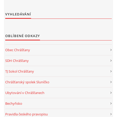
VYHLEDÁVÁNÍ
OBLÍBENÉ ODKAZY
Obec Chrášťany
SDH Chrášťany
TJ Sokol Chrášťany
Chrášťanský spolek Sluníčko
Ubytování v Chrášťanech
Bechyňsko
Pravidla českého pravopisu