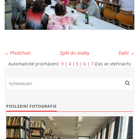
VIDEA Z DRONU
STREET ART
"KNIHOBUDKY"
← Předchozí
Zpět do složky
Další →
Automatické procházení:
3
|
4
|
5
|
6
|
7
(čas ve vteřinách)
ČASOSBĚRY - CHRÁŠŤANY
PROJEKT FLYNN "KNIHOVNA" CARSEN
POSLEDNÍ FOTOGRAFIE
E-KNIHY DO KAŽDÉ KNIHOVNY
GRANTY A DOTACE