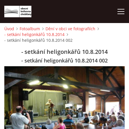
Úvod
Fotoalbum
Dění v obci ve fotografiích
- setkání heligonkářů 10.8.2014
ÚVOD
- setkání heligonkářů 10.8.2014 002
- setkání heligonkářů 10.8.2014
LETNÍ KINO 2026
- setkání heligonkářů 10.8.2014 002
VÝPŮJČNÍ DOBA
KONTAKTY
ON-LINE KATALOG
WEBOVÁ KAMERA