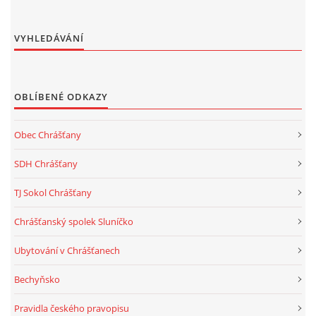
VYHLEDÁVÁNÍ
OBLÍBENÉ ODKAZY
Obec Chrášťany
SDH Chrášťany
TJ Sokol Chrášťany
Chrášťanský spolek Sluníčko
Ubytování v Chrášťanech
Bechyňsko
Pravidla českého pravopisu