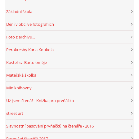
Základní škola
HRY, KVÍZY, VZDĚLÁVÁNÍ ON-LINE
Dění v obci ve fotografiích
Obecní knihovna Chrášťany
Foto z archivu...
Chrášťany 74
Perokresby Karla Koukola
373 04
knihovnachrastany@seznam.cz
Kostel sv. Bartoloměje
Mateřská školka
Miniknihovny
© 2026 eStránky.cz
|
RSS
|
WebSlice
|
Tisk
|
Aktualizováno: 1. 8. 2026
|
Už jsem čtenář - Knížka pro prvňáčka
Nahoru ↑
street art
Slavnostní pasování prvňáčků na čtenáře - 2016
Pasování čtenářů 2017