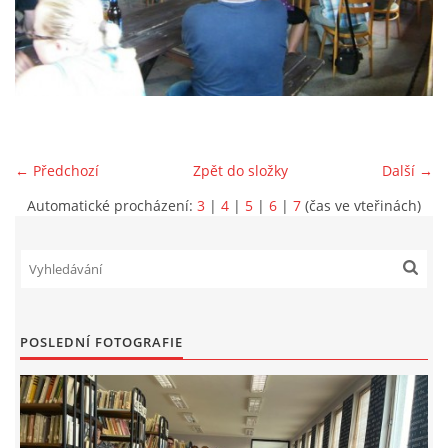
VIDEA Z DRONU
STREET ART
"KNIHOBUDKY"
← Předchozí
Zpět do složky
Další →
Automatické procházení:
3
|
4
|
5
|
6
|
7
(čas ve vteřinách)
ČASOSBĚRY - CHRÁŠŤANY
PROJEKT FLYNN "KNIHOVNA" CARSEN
POSLEDNÍ FOTOGRAFIE
E-KNIHY DO KAŽDÉ KNIHOVNY
GRANTY A DOTACE