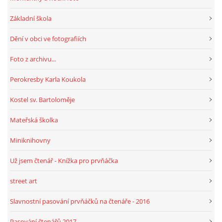
Základní škola
HRY, KVÍZY, VZDĚLÁVÁNÍ ON-LINE
Dění v obci ve fotografiích
Obecní knihovna Chrášťany
Foto z archivu...
Chrášťany 74
Perokresby Karla Koukola
373 04
knihovnachrastany@seznam.cz
Kostel sv. Bartoloměje
Mateřská školka
Miniknihovny
© 2026 eStránky.cz
|
RSS
|
WebSlice
|
Tisk
|
Aktualizováno: 1. 8. 2026
|
Už jsem čtenář - Knížka pro prvňáčka
Nahoru ↑
street art
Slavnostní pasování prvňáčků na čtenáře - 2016
Pasování čtenářů 2017