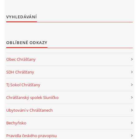
VYHLEDÁVÁNÍ
OBLÍBENÉ ODKAZY
Obec Chrášťany
SDH Chrášťany
TJ Sokol Chrášťany
Chrášťanský spolek Sluníčko
Ubytování v Chrášťanech
Bechyňsko
Pravidla českého pravopisu