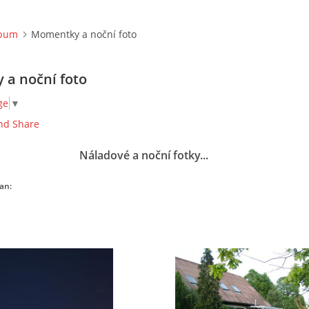
lbum
Momentky a noční foto
a noční foto
ge
▼
Náladové a noční fotky...
an: