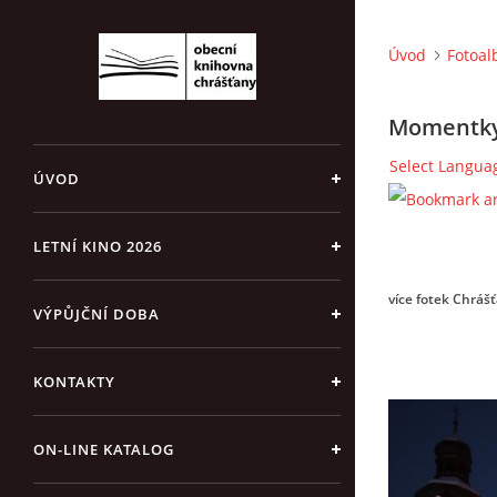
Úvod
Fotoa
Momentky 
Select Langua
ÚVOD
LETNÍ KINO 2026
více fotek Chrášť
VÝPŮJČNÍ DOBA
KONTAKTY
ON-LINE KATALOG