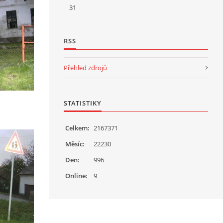
31
RSS
Přehled zdrojů
STATISTIKY
Celkem:
2167371
Měsíc:
22230
Den:
996
Online:
9