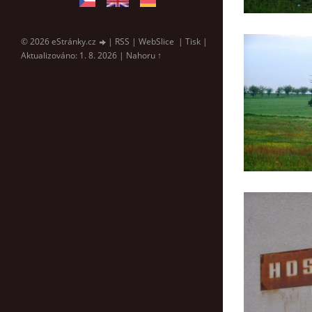
© 2026 eStránky.cz
|
RSS
|
WebSlice
|
Tisk
|
Aktualizováno: 1. 8. 2026
|
Nahoru ↑