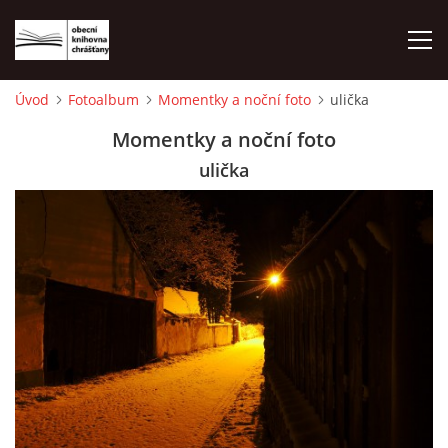
Úvod
Fotoalbum
Momentky a noční foto
ulička
ÚVOD
Momentky a noční foto
ulička
LETNÍ KINO 2026
VÝPŮJČNÍ DOBA
KONTAKTY
ON-LINE KATALOG
WEBOVÁ KAMERA