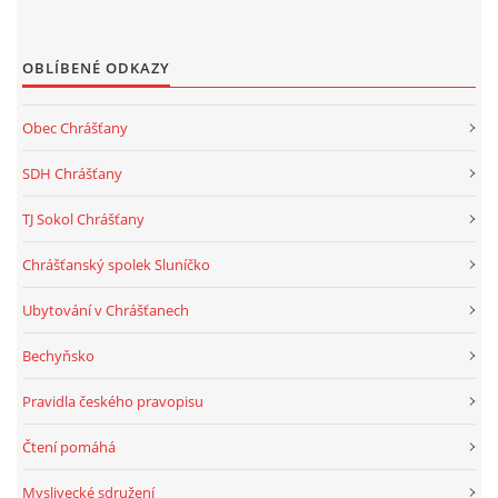
OBLÍBENÉ ODKAZY
Obec Chrášťany
SDH Chrášťany
TJ Sokol Chrášťany
Chrášťanský spolek Sluníčko
Ubytování v Chrášťanech
Bechyňsko
Pravidla českého pravopisu
Čtení pomáhá
Myslivecké sdružení