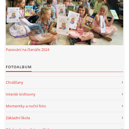
MOBILNÍ APLIKACE
FREE WIFI
VÝZNAČNÍ RODÁCI
Pasování na čtenáře 2024
FOTOALBUM
FOTOALBUM
PODĚKOVÁNÍ
Chrášťany
NAPSALI O NÁS....
Interiér knihovny
Momentky a noční foto
SLUŽBY
Základní škola
KNIHOVNÍ ŘÁD