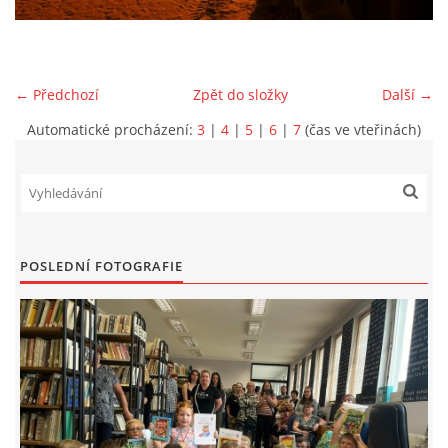
VIDEA Z DRONU
← Předchozí
Zpět do složky
Další →
STREET ART
Automatické procházení:
3
|
4
|
5
|
6
|
7
(čas ve vteřinách)
"KNIHOBUDKY"
ČASOSBĚRY - CHRÁŠŤANY
POSLEDNÍ FOTOGRAFIE
PROJEKT FLYNN "KNIHOVNA" CARSEN
E-KNIHY DO KAŽDÉ KNIHOVNY
GRANTY A DOTACE