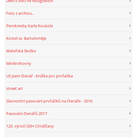
Dění v obci ve fotografiích
Foto z archivu...
HRY, KVÍZY, VZDĚLÁVÁNÍ ON-LINE
Perokresby Karla Koukola
Obecní knihovna Chrášťany
Kostel sv. Bartoloměje
Chrášťany 74
Mateřská školka
373 04
knihovnachrastany@seznam.cz
Miniknihovny
Už jsem čtenář - Knížka pro prvňáčka
street art
© 2026 eStránky.cz
|
RSS
|
WebSlice
|
Tisk
|
Aktualizováno: 1. 8. 2026
|
Slavnostní pasování prvňáčků na čtenáře - 2016
Nahoru ↑
Pasování čtenářů 2017
120. výročí SDH Chrášťany