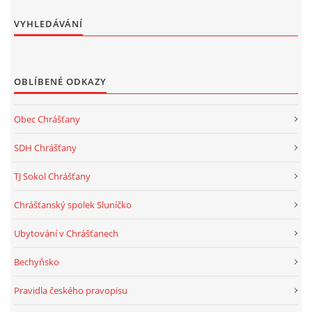
VYHLEDÁVÁNÍ
OBLÍBENÉ ODKAZY
Obec Chrášťany
SDH Chrášťany
TJ Sokol Chrášťany
Chrášťanský spolek Sluníčko
Ubytování v Chrášťanech
Bechyňsko
Pravidla českého pravopisu