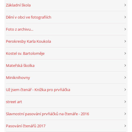
Základní škola
Dění v obci ve fotografiích
HRY, KVÍZY, VZDĚLÁVÁNÍ ON-LINE
Foto z archivu...
Obecní knihovna Chrášťany
Perokresby Karla Koukola
Chrášťany 74
373 04
Kostel sv. Bartoloměje
knihovnachrastany@seznam.cz
Mateřská školka
Miniknihovny
Už jsem čtenář - Knížka pro prvňáčka
© 2026 eStránky.cz
|
RSS
|
WebSlice
|
Tisk
|
Aktualizováno: 1. 8. 2026
|
Nahoru ↑
street art
Slavnostní pasování prvňáčků na čtenáře - 2016
Pasování čtenářů 2017