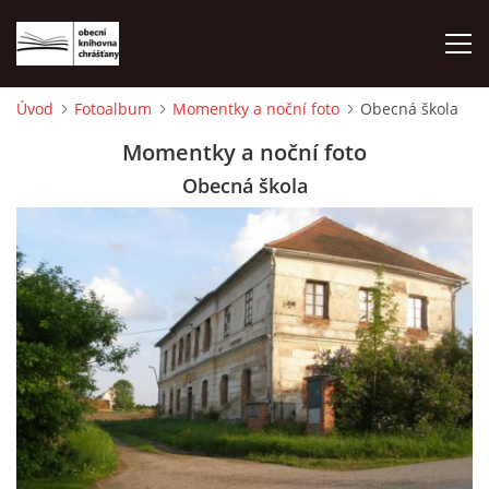
Úvod
Fotoalbum
Momentky a noční foto
Obecná škola
ÚVOD
Momentky a noční foto
Obecná škola
LETNÍ KINO 2026
VÝPŮJČNÍ DOBA
KONTAKTY
ON-LINE KATALOG
WEBOVÁ KAMERA