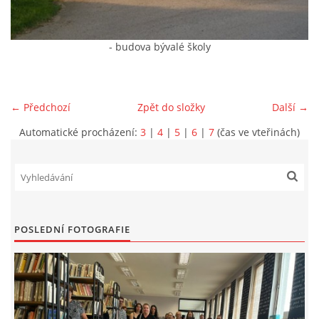
VIDEA Z DRONU
- budova bývalé školy
STREET ART
← Předchozí
Zpět do složky
Další →
"KNIHOBUDKY"
Automatické procházení:
3
|
4
|
5
|
6
|
7
(čas ve vteřinách)
ČASOSBĚRY - CHRÁŠŤANY
PROJEKT FLYNN "KNIHOVNA" CARSEN
POSLEDNÍ FOTOGRAFIE
E-KNIHY DO KAŽDÉ KNIHOVNY
GRANTY A DOTACE