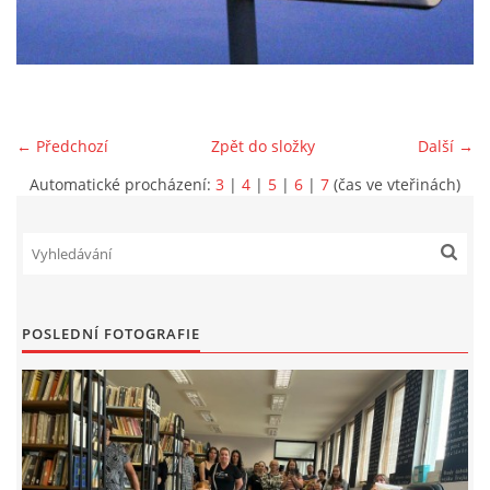
VIDEA Z DRONU
STREET ART
← Předchozí
Zpět do složky
Další →
"KNIHOBUDKY"
Automatické procházení:
3
|
4
|
5
|
6
|
7
(čas ve vteřinách)
ČASOSBĚRY - CHRÁŠŤANY
PROJEKT FLYNN "KNIHOVNA" CARSEN
POSLEDNÍ FOTOGRAFIE
E-KNIHY DO KAŽDÉ KNIHOVNY
GRANTY A DOTACE