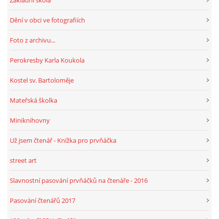
Základní škola
Dění v obci ve fotografiích
HRY, KVÍZY, VZDĚLÁVÁNÍ ON-LINE
Foto z archivu...
Obecní knihovna Chrášťany
Perokresby Karla Koukola
Chrášťany 74
Kostel sv. Bartoloměje
373 04
knihovnachrastany@seznam.cz
Mateřská školka
Miniknihovny
Už jsem čtenář - Knížka pro prvňáčka
© 2026 eStránky.cz
|
RSS
|
WebSlice
|
Tisk
|
Aktualizováno: 1. 8. 2026
|
street art
Nahoru ↑
Slavnostní pasování prvňáčků na čtenáře - 2016
Pasování čtenářů 2017