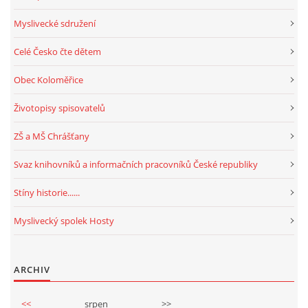
Myslivecké sdružení
Celé Česko čte dětem
Obec Koloměřice
Životopisy spisovatelů
ZŠ a MŠ Chrášťany
Svaz knihovníků a informačních pracovníků České republiky
Stíny historie......
Myslivecký spolek Hosty
ARCHIV
<<
srpen
>>