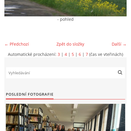
VIDEA Z DRONU
- pohled
STREET ART
← Předchozí
Zpět do složky
Další →
"KNIHOBUDKY"
Automatické procházení:
3
|
4
|
5
|
6
|
7
(čas ve vteřinách)
ČASOSBĚRY - CHRÁŠŤANY
PROJEKT FLYNN "KNIHOVNA" CARSEN
POSLEDNÍ FOTOGRAFIE
E-KNIHY DO KAŽDÉ KNIHOVNY
GRANTY A DOTACE