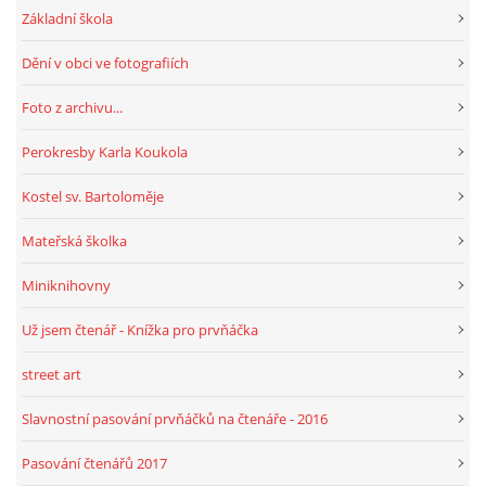
Základní škola
Dění v obci ve fotografiích
HRY, KVÍZY, VZDĚLÁVÁNÍ ON-LINE
Foto z archivu...
Obecní knihovna Chrášťany
Perokresby Karla Koukola
Chrášťany 74
373 04
Kostel sv. Bartoloměje
knihovnachrastany@seznam.cz
Mateřská školka
Miniknihovny
Už jsem čtenář - Knížka pro prvňáčka
© 2026 eStránky.cz
|
RSS
|
WebSlice
|
Tisk
|
Aktualizováno: 1. 8. 2026
|
Nahoru ↑
street art
Slavnostní pasování prvňáčků na čtenáře - 2016
Pasování čtenářů 2017