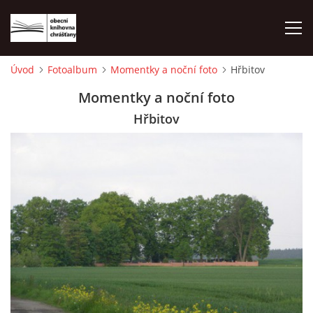
Úvod
Fotoalbum
Momentky a noční foto
Hřbitov
ÚVOD
Momentky a noční foto
Hřbitov
LETNÍ KINO 2026
VÝPŮJČNÍ DOBA
KONTAKTY
ON-LINE KATALOG
WEBOVÁ KAMERA