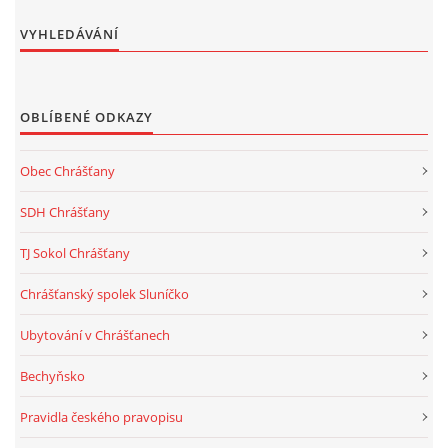
VYHLEDÁVÁNÍ
OBLÍBENÉ ODKAZY
Obec Chrášťany
SDH Chrášťany
TJ Sokol Chrášťany
Chrášťanský spolek Sluníčko
Ubytování v Chrášťanech
Bechyňsko
Pravidla českého pravopisu