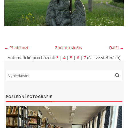
VIDEA Z DRONU
STREET ART
"KNIHOBUDKY"
← Předchozí
Zpět do složky
Další →
Automatické procházení:
3
|
4
|
5
|
6
|
7
(čas ve vteřinách)
ČASOSBĚRY - CHRÁŠŤANY
PROJEKT FLYNN "KNIHOVNA" CARSEN
POSLEDNÍ FOTOGRAFIE
E-KNIHY DO KAŽDÉ KNIHOVNY
GRANTY A DOTACE