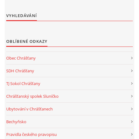
VYHLEDÁVÁNÍ
OBLÍBENÉ ODKAZY
Obec Chrášťany
SDH Chrášťany
TJ Sokol Chrášťany
Chrášťanský spolek Sluníčko
Ubytování v Chrášťanech
Bechyňsko
Pravidla českého pravopisu