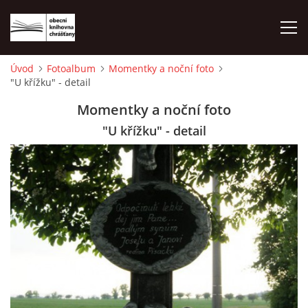
Úvod
Fotoalbum
Momentky a noční foto
"U křížku" - detail
ÚVOD
Momentky a noční foto
LETNÍ KINO 2026
"U křížku" - detail
VÝPŮJČNÍ DOBA
KONTAKTY
ON-LINE KATALOG
WEBOVÁ KAMERA