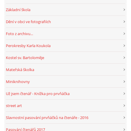
Základní škola
HRY, KVÍZY, VZDĚLÁVÁNÍ ON-LINE
Dění v obci ve fotografiích
Foto z archivu...
Obecní knihovna Chrášťany
Chrášťany 74
Perokresby Karla Koukola
373 04
Kostel sv. Bartoloměje
knihovnachrastany@seznam.cz
Mateřská školka
Miniknihovny
© 2026 eStránky.cz
|
RSS
|
WebSlice
|
Tisk
|
Aktualizováno: 1. 8. 2026
|
Už jsem čtenář - Knížka pro prvňáčka
Nahoru ↑
street art
Slavnostní pasování prvňáčků na čtenáře - 2016
Pasování čtenářů 2017