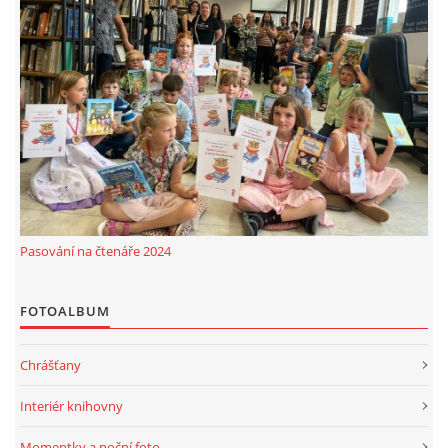
Pasování na čtenáře 2024
FOTOALBUM
Chrášťany
Interiér knihovny
Momentky a noční foto