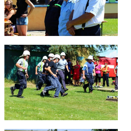
HRY, KVÍZY, VZDĚLÁVÁNÍ ON-LINE
Obecní knihovna Chrášťany
Chrášťany 74
373 04
knihovnachrastany@seznam.cz
© 2026 eStránky.cz
|
RSS
|
WebSlice
|
Tisk
|
Aktualizováno: 1. 8. 2026
|
Nahoru ↑