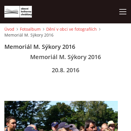
Úvod
Fotoalbum
Dění v obci ve fotografiích
Memoriál M. Sýkory 2016
ÚVOD
Memoriál M. Sýkory 2016
LETNÍ KINO 2026
Memoriál M. Sýkory 2016
20.8. 2016
VÝPŮJČNÍ DOBA
KONTAKTY
ON-LINE KATALOG
WEBOVÁ KAMERA