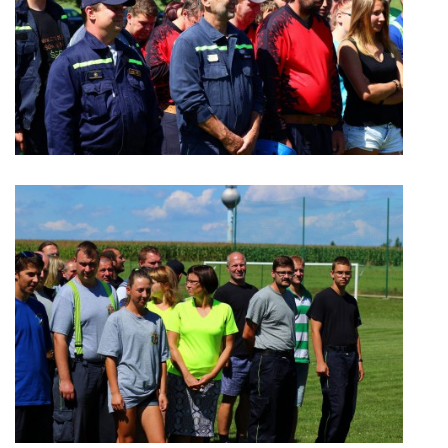
VIDEA Z DRONU
STREET ART
"KNIHOBUDKY"
ČASOSBĚRY - CHRÁŠŤANY
PROJEKT FLYNN "KNIHOVNA" CARSEN
E-KNIHY DO KAŽDÉ KNIHOVNY
GRANTY A DOTACE