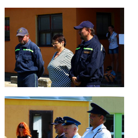
MOBILNÍ APLIKACE
FREE WIFI
VÝZNAČNÍ RODÁCI
FOTOALBUM
PODĚKOVÁNÍ
NAPSALI O NÁS....
SLUŽBY
KNIHOVNÍ ŘÁD