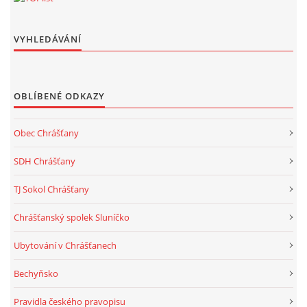
VYHLEDÁVÁNÍ
OBLÍBENÉ ODKAZY
Obec Chrášťany
SDH Chrášťany
TJ Sokol Chrášťany
Chrášťanský spolek Sluníčko
Ubytování v Chrášťanech
Bechyňsko
Pravidla českého pravopisu