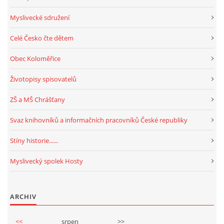
Myslivecké sdružení
Celé Česko čte dětem
Obec Koloměřice
Životopisy spisovatelů
ZŠ a MŠ Chrášťany
Svaz knihovníků a informačních pracovníků České republiky
Stíny historie......
Myslivecký spolek Hosty
ARCHIV
<<
srpen
>>