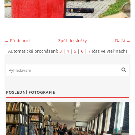
VIDEA Z DRONU
STREET ART
← Předchozí
Zpět do složky
Další →
"KNIHOBUDKY"
Automatické procházení:
3
|
4
|
5
|
6
|
7
(čas ve vteřinách)
ČASOSBĚRY - CHRÁŠŤANY
PROJEKT FLYNN "KNIHOVNA" CARSEN
POSLEDNÍ FOTOGRAFIE
E-KNIHY DO KAŽDÉ KNIHOVNY
GRANTY A DOTACE