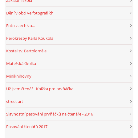
Základní škola
Dění v obci ve fotografiích
HRY, KVÍZY, VZDĚLÁVÁNÍ ON-LINE
Foto z archivu...
Obecní knihovna Chrášťany
Perokresby Karla Koukola
Chrášťany 74
Kostel sv. Bartoloměje
373 04
knihovnachrastany@seznam.cz
Mateřská školka
Miniknihovny
Už jsem čtenář - Knížka pro prvňáčka
© 2026 eStránky.cz
|
RSS
|
WebSlice
|
Tisk
|
Aktualizováno: 1. 8. 2026
|
street art
Nahoru ↑
Slavnostní pasování prvňáčků na čtenáře - 2016
Pasování čtenářů 2017