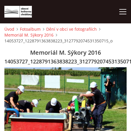
Úvod
Fotoalbum
Dění v obci ve fotografiích
Memoriál M. Sýkory 2016
ÚVOD
14053727_1228791363838223_3127792074531350715_o
Memoriál M. Sýkory 2016
LETNÍ KINO 2026
14053727_1228791363838223_31277920745313507
VÝPŮJČNÍ DOBA
KONTAKTY
ON-LINE KATALOG
WEBOVÁ KAMERA