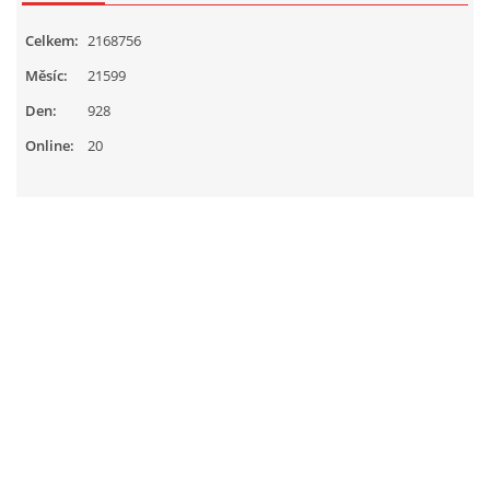
Celkem:
2168756
Měsíc:
21599
Den:
928
Online:
20