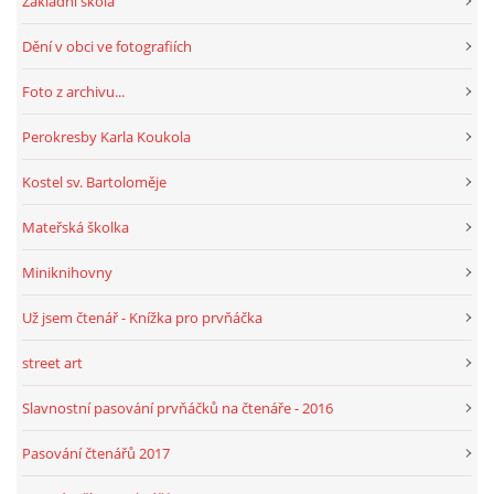
Základní škola
Dění v obci ve fotografiích
HRY, KVÍZY, VZDĚLÁVÁNÍ ON-LINE
Foto z archivu...
Obecní knihovna Chrášťany
Perokresby Karla Koukola
Chrášťany 74
Kostel sv. Bartoloměje
373 04
knihovnachrastany@seznam.cz
Mateřská školka
Miniknihovny
Už jsem čtenář - Knížka pro prvňáčka
© 2026 eStránky.cz
|
RSS
|
WebSlice
|
Tisk
|
Aktualizováno: 1. 8. 2026
|
street art
Nahoru ↑
Slavnostní pasování prvňáčků na čtenáře - 2016
Pasování čtenářů 2017