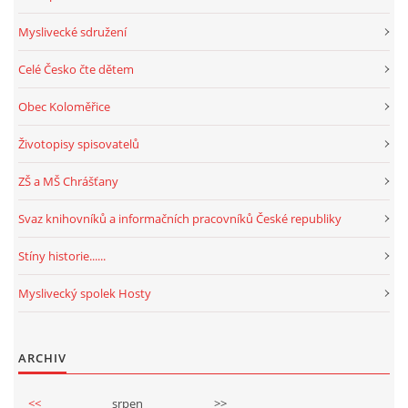
Myslivecké sdružení
Celé Česko čte dětem
Obec Koloměřice
Životopisy spisovatelů
ZŠ a MŠ Chrášťany
Svaz knihovníků a informačních pracovníků České republiky
Stíny historie......
Myslivecký spolek Hosty
ARCHIV
<<
srpen
>>