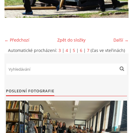
VIDEA Z DRONU
STREET ART
← Předchozí
Zpět do složky
Další →
"KNIHOBUDKY"
Automatické procházení:
3
|
4
|
5
|
6
|
7
(čas ve vteřinách)
ČASOSBĚRY - CHRÁŠŤANY
PROJEKT FLYNN "KNIHOVNA" CARSEN
POSLEDNÍ FOTOGRAFIE
E-KNIHY DO KAŽDÉ KNIHOVNY
GRANTY A DOTACE