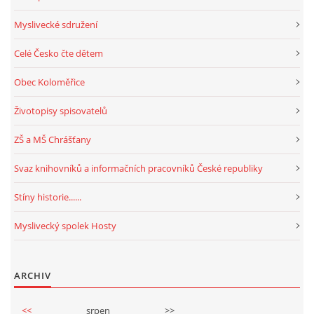
Myslivecké sdružení
Celé Česko čte dětem
Obec Koloměřice
Životopisy spisovatelů
ZŠ a MŠ Chrášťany
Svaz knihovníků a informačních pracovníků České republiky
Stíny historie......
Myslivecký spolek Hosty
ARCHIV
<<
srpen
>>