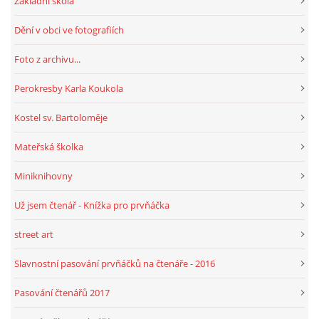
Základní škola
Dění v obci ve fotografiích
HRY, KVÍZY, VZDĚLÁVÁNÍ ON-LINE
Foto z archivu...
Obecní knihovna Chrášťany
Perokresby Karla Koukola
Chrášťany 74
Kostel sv. Bartoloměje
373 04
knihovnachrastany@seznam.cz
Mateřská školka
Miniknihovny
Už jsem čtenář - Knížka pro prvňáčka
© 2026 eStránky.cz
|
RSS
|
WebSlice
|
Tisk
|
Aktualizováno: 1. 8. 2026
|
street art
Nahoru ↑
Slavnostní pasování prvňáčků na čtenáře - 2016
Pasování čtenářů 2017