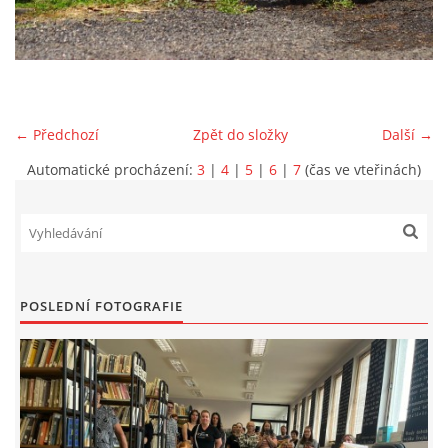
VIDEA Z DRONU
STREET ART
← Předchozí
Zpět do složky
Další →
"KNIHOBUDKY"
Automatické procházení:
3
|
4
|
5
|
6
|
7
(čas ve vteřinách)
ČASOSBĚRY - CHRÁŠŤANY
PROJEKT FLYNN "KNIHOVNA" CARSEN
POSLEDNÍ FOTOGRAFIE
E-KNIHY DO KAŽDÉ KNIHOVNY
GRANTY A DOTACE