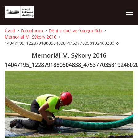
Úvod
Fotoalbum
Dění v obci ve fotografiích
Memoriál M. Sýkory 2016
ÚVOD
14047195_1228791880504838_4753770358192460200_o
Memoriál M. Sýkory 2016
LETNÍ KINO 2026
14047195_1228791880504838_47537703581924602
VÝPŮJČNÍ DOBA
KONTAKTY
ON-LINE KATALOG
WEBOVÁ KAMERA