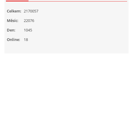
Celkem:
2170057
Měsíc:
22076
Den:
1045
Online:
18