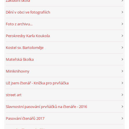
Základní škola
Dění v obci ve fotografiích
HRY, KVÍZY, VZDĚLÁVÁNÍ ON-LINE
Foto z archivu...
Obecní knihovna Chrášťany
Perokresby Karla Koukola
Chrášťany 74
Kostel sv. Bartoloměje
373 04
knihovnachrastany@seznam.cz
Mateřská školka
Miniknihovny
Už jsem čtenář - Knížka pro prvňáčka
© 2026 eStránky.cz
|
RSS
|
WebSlice
|
Tisk
|
Aktualizováno: 1. 8. 2026
|
street art
Nahoru ↑
Slavnostní pasování prvňáčků na čtenáře - 2016
Pasování čtenářů 2017