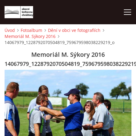
Úvod
Fotoalbum
Dění v obci ve fotografiích
Memoriál M. Sýkory 2016
ÚVOD
14067979_1228792070504819_759679598038229219_o
Memoriál M. Sýkory 2016
LETNÍ KINO 2026
14067979_1228792070504819_75967959803822921
VÝPŮJČNÍ DOBA
KONTAKTY
ON-LINE KATALOG
WEBOVÁ KAMERA