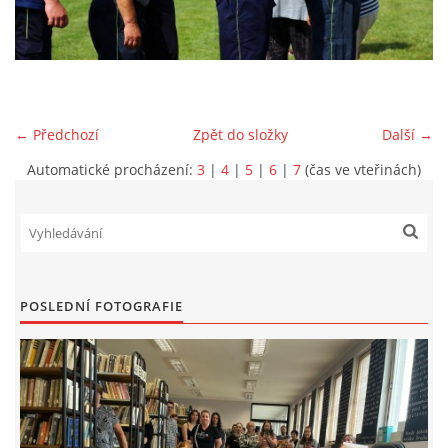
VIDEA Z DRONU
STREET ART
← Předchozí
Zpět do složky
Další →
"KNIHOBUDKY"
Automatické procházení:
3
|
4
|
5
|
6
|
7
(čas ve vteřinách)
ČASOSBĚRY - CHRÁŠŤANY
PROJEKT FLYNN "KNIHOVNA" CARSEN
POSLEDNÍ FOTOGRAFIE
E-KNIHY DO KAŽDÉ KNIHOVNY
GRANTY A DOTACE