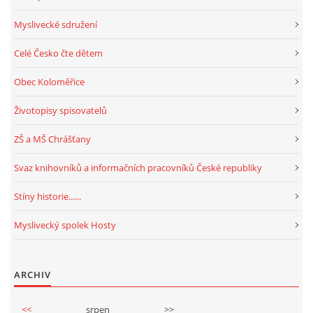
Myslivecké sdružení
Celé Česko čte dětem
Obec Koloměřice
Životopisy spisovatelů
ZŠ a MŠ Chrášťany
Svaz knihovníků a informačních pracovníků České republiky
Stíny historie......
Myslivecký spolek Hosty
ARCHIV
<<
srpen
>>