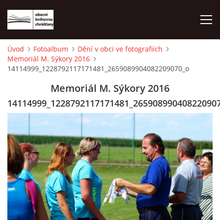
Úvod
Fotoalbum
Dění v obci ve fotografiích
Memoriál M. Sýkory 2016
ÚVOD
14114999_1228792117171481_2659089904082209070_o
Memoriál M. Sýkory 2016
LETNÍ KINO 2026
14114999_1228792117171481_26590899040822090
VÝPŮJČNÍ DOBA
KONTAKTY
ON-LINE KATALOG
WEBOVÁ KAMERA