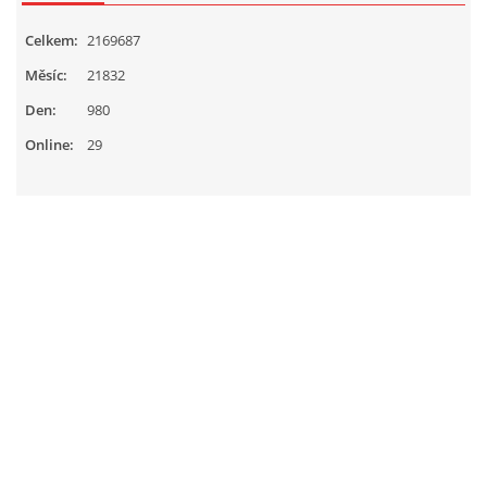
Celkem:
2169687
Měsíc:
21832
Den:
980
Online:
29