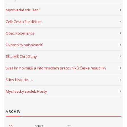
Myslivecké sdružení
Celé Česko čte dětem
Obec Koloměřice
Životopisy spisovatelů
ZŠ a MŠ Chrášťany
Svaz knihovníků a informačních pracovníků České republiky
Stíny historie......
Myslivecký spolek Hosty
ARCHIV
<<
srpen
>>