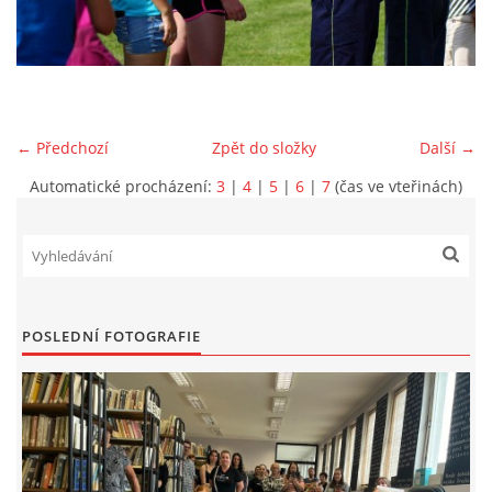
VIDEA Z DRONU
STREET ART
← Předchozí
Zpět do složky
Další →
"KNIHOBUDKY"
Automatické procházení:
3
|
4
|
5
|
6
|
7
(čas ve vteřinách)
ČASOSBĚRY - CHRÁŠŤANY
PROJEKT FLYNN "KNIHOVNA" CARSEN
POSLEDNÍ FOTOGRAFIE
E-KNIHY DO KAŽDÉ KNIHOVNY
GRANTY A DOTACE