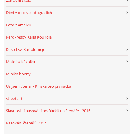
Základní škola
Dění v obci ve fotografiích
HRY, KVÍZY, VZDĚLÁVÁNÍ ON-LINE
Foto z archivu...
Obecní knihovna Chrášťany
Perokresby Karla Koukola
Chrášťany 74
Kostel sv. Bartoloměje
373 04
knihovnachrastany@seznam.cz
Mateřská školka
Miniknihovny
Už jsem čtenář - Knížka pro prvňáčka
© 2026 eStránky.cz
|
RSS
|
WebSlice
|
Tisk
|
Aktualizováno: 1. 8. 2026
|
street art
Nahoru ↑
Slavnostní pasování prvňáčků na čtenáře - 2016
Pasování čtenářů 2017