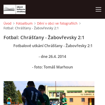
Úvod
Fotoalbum
Dění v obci ve fotografiích
Fotbal: Chrášťany - Žabovřevsky 2:1
ÚVOD
Fotbal: Chrášťany - Žabovřevsky 2:1
LETNÍ KINO 2026
Fotbalové utkání Chrášťany - Žabovřesky 2:1
- dne 26.4. 2014
VÝPŮJČNÍ DOBA
- foto: Tomáš Marhoun
KONTAKTY
ON-LINE KATALOG
WEBOVÁ KAMERA