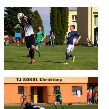
MOBILNÍ APLIKACE
FREE WIFI
VÝZNAČNÍ RODÁCI
FOTOALBUM
PODĚKOVÁNÍ
NAPSALI O NÁS....
SLUŽBY
KNIHOVNÍ ŘÁD