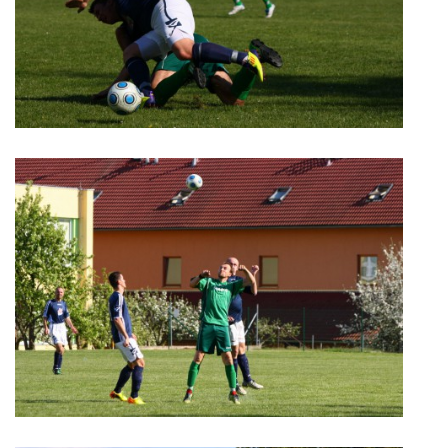
HRY, KVÍZY, VZDĚLÁVÁNÍ ON-LINE
Obecní knihovna Chrášťany
Chrášťany 74
373 04
knihovnachrastany@seznam.cz
© 2026 eStránky.cz
|
RSS
|
WebSlice
|
Tisk
|
Aktualizováno: 1. 8. 2026
|
Nahoru ↑