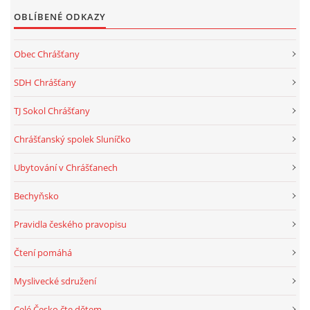
OBLÍBENÉ ODKAZY
Obec Chrášťany
SDH Chrášťany
TJ Sokol Chrášťany
Chrášťanský spolek Sluníčko
Ubytování v Chrášťanech
Bechyňsko
Pravidla českého pravopisu
Čtení pomáhá
Myslivecké sdružení
Celé Česko čte dětem