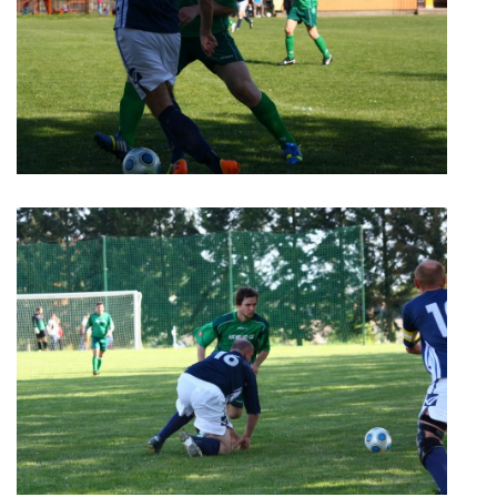
VIDEA Z DRONU
STREET ART
"KNIHOBUDKY"
ČASOSBĚRY - CHRÁŠŤANY
PROJEKT FLYNN "KNIHOVNA" CARSEN
E-KNIHY DO KAŽDÉ KNIHOVNY
GRANTY A DOTACE