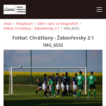
Úvod
Fotoalbum
Dění v obci ve fotografiích
Fotbal: Chrášťany - Žabovřevsky 2:1
IMG_6532
ÚVOD
Fotbal: Chrášťany - Žabovřevsky 2:1
LETNÍ KINO 2026
IMG_6532
VÝPŮJČNÍ DOBA
KONTAKTY
ON-LINE KATALOG
WEBOVÁ KAMERA