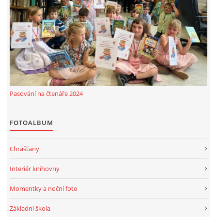
MOBILNÍ APLIKACE
FREE WIFI
VÝZNAČNÍ RODÁCI
Pasování na čtenáře 2024
FOTOALBUM
FOTOALBUM
PODĚKOVÁNÍ
Chrášťany
NAPSALI O NÁS....
Interiér knihovny
SLUŽBY
Momentky a noční foto
Základní škola
KNIHOVNÍ ŘÁD