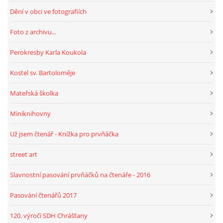
Dění v obci ve fotografiích
HRY, KVÍZY, VZDĚLÁVÁNÍ ON-LINE
Foto z archivu...
Perokresby Karla Koukola
Obecní knihovna Chrášťany
Kostel sv. Bartoloměje
Chrášťany 74
373 04
Mateřská školka
knihovnachrastany@seznam.cz
Miniknihovny
Už jsem čtenář - Knížka pro prvňáčka
street art
© 2026 eStránky.cz
|
RSS
|
WebSlice
|
Tisk
|
Aktualizováno: 1. 8. 2026
|
Nahoru ↑
Slavnostní pasování prvňáčků na čtenáře - 2016
Pasování čtenářů 2017
120. výročí SDH Chrášťany