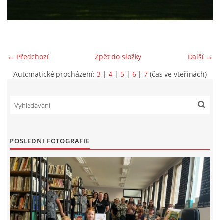
VIDEA Z DRONU
STREET ART
← Předchozí
Zpět do složky
Další →
Automatické procházení:
3
|
4
|
5
|
6
|
7
(čas ve vteřinách)
"KNIHOBUDKY"
ČASOSBĚRY - CHRÁŠŤANY
PROJEKT FLYNN "KNIHOVNA" CARSEN
POSLEDNÍ FOTOGRAFIE
E-KNIHY DO KAŽDÉ KNIHOVNY
GRANTY A DOTACE