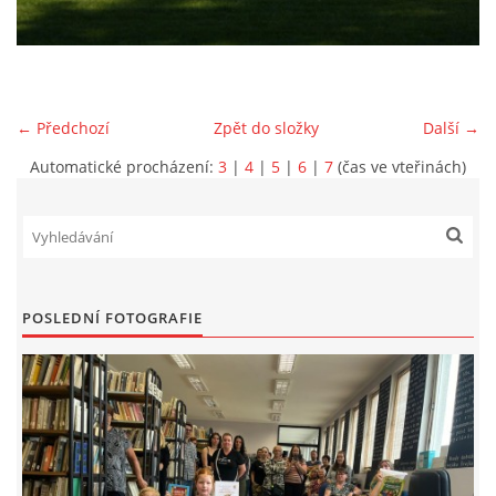
VIDEA Z DRONU
STREET ART
← Předchozí
Zpět do složky
Další →
Automatické procházení:
3
|
4
|
5
|
6
|
7
(čas ve vteřinách)
"KNIHOBUDKY"
ČASOSBĚRY - CHRÁŠŤANY
PROJEKT FLYNN "KNIHOVNA" CARSEN
POSLEDNÍ FOTOGRAFIE
E-KNIHY DO KAŽDÉ KNIHOVNY
GRANTY A DOTACE