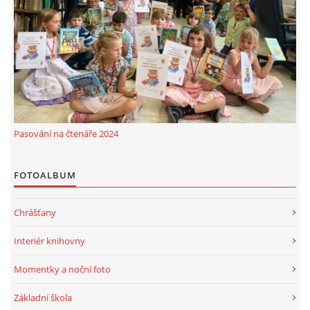
MOBILNÍ APLIKACE
FREE WIFI
VÝZNAČNÍ RODÁCI
Pasování na čtenáře 2024
FOTOALBUM
FOTOALBUM
PODĚKOVÁNÍ
Chrášťany
NAPSALI O NÁS....
Interiér knihovny
SLUŽBY
Momentky a noční foto
Základní škola
KNIHOVNÍ ŘÁD