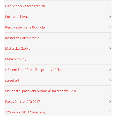
Dění v obci ve fotografiích
HRY, KVÍZY, VZDĚLÁVÁNÍ ON-LINE
Foto z archivu...
Perokresby Karla Koukola
Obecní knihovna Chrášťany
Kostel sv. Bartoloměje
Chrášťany 74
373 04
Mateřská školka
knihovnachrastany@seznam.cz
Miniknihovny
Už jsem čtenář - Knížka pro prvňáčka
street art
© 2026 eStránky.cz
|
RSS
|
WebSlice
|
Tisk
|
Aktualizováno: 1. 8. 2026
|
Nahoru ↑
Slavnostní pasování prvňáčků na čtenáře - 2016
Pasování čtenářů 2017
120. výročí SDH Chrášťany