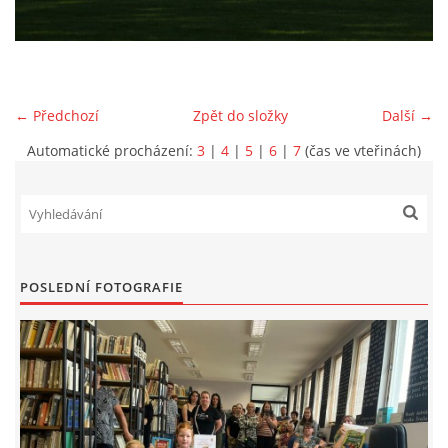
VIDEA Z DRONU
STREET ART
← Předchozí
Zpět do složky
Další →
Automatické procházení:
3
|
4
|
5
|
6
|
7
(čas ve vteřinách)
"KNIHOBUDKY"
ČASOSBĚRY - CHRÁŠŤANY
PROJEKT FLYNN "KNIHOVNA" CARSEN
POSLEDNÍ FOTOGRAFIE
E-KNIHY DO KAŽDÉ KNIHOVNY
GRANTY A DOTACE