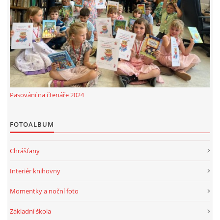
MOBILNÍ APLIKACE
FREE WIFI
VÝZNAČNÍ RODÁCI
Pasování na čtenáře 2024
FOTOALBUM
FOTOALBUM
PODĚKOVÁNÍ
Chrášťany
NAPSALI O NÁS....
Interiér knihovny
SLUŽBY
Momentky a noční foto
Základní škola
KNIHOVNÍ ŘÁD