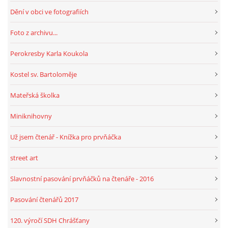
Dění v obci ve fotografiích
HRY, KVÍZY, VZDĚLÁVÁNÍ ON-LINE
Foto z archivu...
Perokresby Karla Koukola
Obecní knihovna Chrášťany
Kostel sv. Bartoloměje
Chrášťany 74
373 04
Mateřská školka
knihovnachrastany@seznam.cz
Miniknihovny
Už jsem čtenář - Knížka pro prvňáčka
street art
© 2026 eStránky.cz
|
RSS
|
WebSlice
|
Tisk
|
Aktualizováno: 1. 8. 2026
|
Nahoru ↑
Slavnostní pasování prvňáčků na čtenáře - 2016
Pasování čtenářů 2017
120. výročí SDH Chrášťany