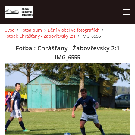
Úvod
Fotoalbum
Dění v obci ve fotografiích
Fotbal: Chrášťany - Žabovřevsky 2:1
IMG_6555
ÚVOD
Fotbal: Chrášťany - Žabovřevsky 2:1
LETNÍ KINO 2026
IMG_6555
VÝPŮJČNÍ DOBA
KONTAKTY
ON-LINE KATALOG
WEBOVÁ KAMERA