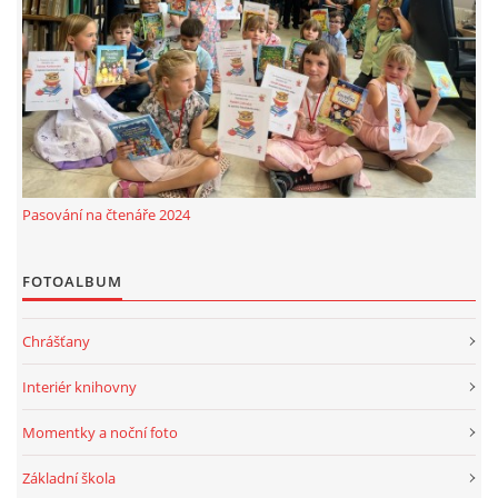
MOBILNÍ APLIKACE
FREE WIFI
VÝZNAČNÍ RODÁCI
Pasování na čtenáře 2024
FOTOALBUM
FOTOALBUM
PODĚKOVÁNÍ
Chrášťany
NAPSALI O NÁS....
Interiér knihovny
SLUŽBY
Momentky a noční foto
Základní škola
KNIHOVNÍ ŘÁD