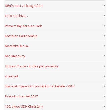
Dění v obci ve fotografiích
HRY, KVÍZY, VZDĚLÁVÁNÍ ON-LINE
Foto z archivu...
Perokresby Karla Koukola
Obecní knihovna Chrášťany
Kostel sv. Bartoloměje
Chrášťany 74
373 04
Mateřská školka
knihovnachrastany@seznam.cz
Miniknihovny
Už jsem čtenář - Knížka pro prvňáčka
street art
© 2026 eStránky.cz
|
RSS
|
WebSlice
|
Tisk
|
Aktualizováno: 1. 8. 2026
|
Nahoru ↑
Slavnostní pasování prvňáčků na čtenáře - 2016
Pasování čtenářů 2017
120. výročí SDH Chrášťany