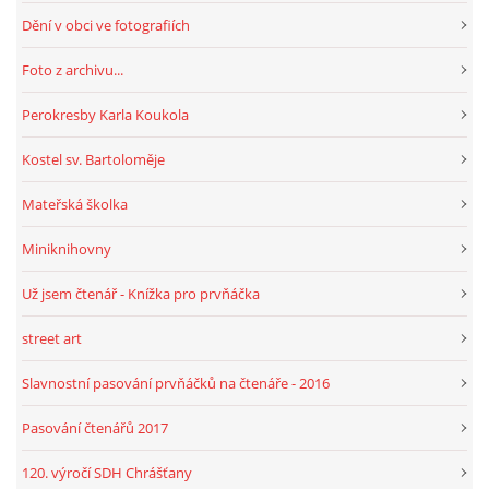
Dění v obci ve fotografiích
HRY, KVÍZY, VZDĚLÁVÁNÍ ON-LINE
Foto z archivu...
Perokresby Karla Koukola
Obecní knihovna Chrášťany
Kostel sv. Bartoloměje
Chrášťany 74
373 04
Mateřská školka
knihovnachrastany@seznam.cz
Miniknihovny
Už jsem čtenář - Knížka pro prvňáčka
street art
© 2026 eStránky.cz
|
RSS
|
WebSlice
|
Tisk
|
Aktualizováno: 1. 8. 2026
|
Nahoru ↑
Slavnostní pasování prvňáčků na čtenáře - 2016
Pasování čtenářů 2017
120. výročí SDH Chrášťany