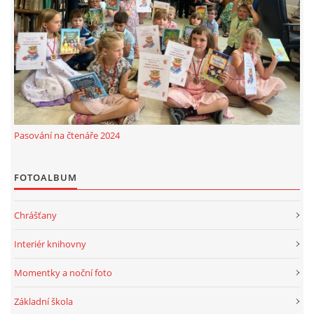
MOBILNÍ APLIKACE
FREE WIFI
VÝZNAČNÍ RODÁCI
Pasování na čtenáře 2024
FOTOALBUM
FOTOALBUM
PODĚKOVÁNÍ
Chrášťany
NAPSALI O NÁS....
Interiér knihovny
SLUŽBY
Momentky a noční foto
Základní škola
KNIHOVNÍ ŘÁD