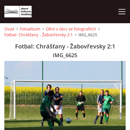
Úvod
Fotoalbum
Dění v obci ve fotografiích
Fotbal: Chrášťany - Žabovřevsky 2:1
IMG_6625
ÚVOD
Fotbal: Chrášťany - Žabovřevsky 2:1
LETNÍ KINO 2026
IMG_6625
VÝPŮJČNÍ DOBA
KONTAKTY
ON-LINE KATALOG
WEBOVÁ KAMERA