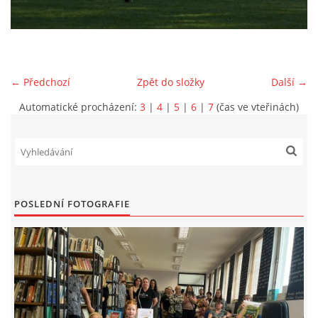
VIDEA Z DRONU
STREET ART
← Předchozí
Zpět do složky
Další →
Automatické procházení:
3
|
4
|
5
|
6
|
7
(čas ve vteřinách)
"KNIHOBUDKY"
ČASOSBĚRY - CHRÁŠŤANY
PROJEKT FLYNN "KNIHOVNA" CARSEN
POSLEDNÍ FOTOGRAFIE
E-KNIHY DO KAŽDÉ KNIHOVNY
GRANTY A DOTACE