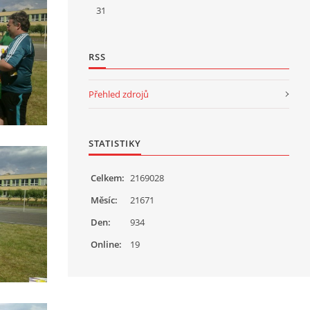
31
RSS
Přehled zdrojů
STATISTIKY
Celkem:
2169028
Měsíc:
21671
Den:
934
Online:
19