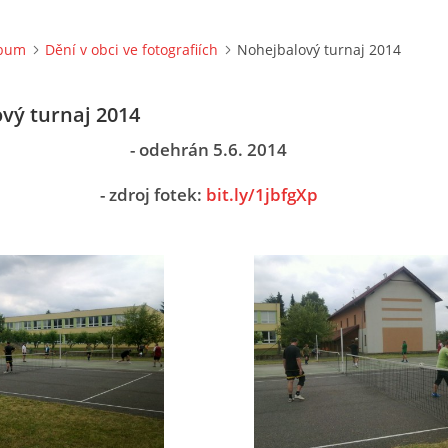
lbum
Dění v obci ve fotografiích
Nohejbalový turnaj 2014
vý turnaj 2014
- odehrán 5.6. 2014
- zdroj fotek:
bit.ly/1jbfgXp