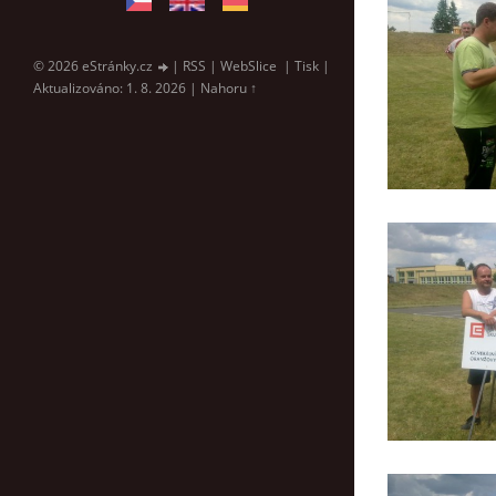
© 2026 eStránky.cz
|
RSS
|
WebSlice
|
Tisk
|
Aktualizováno: 1. 8. 2026
|
Nahoru ↑