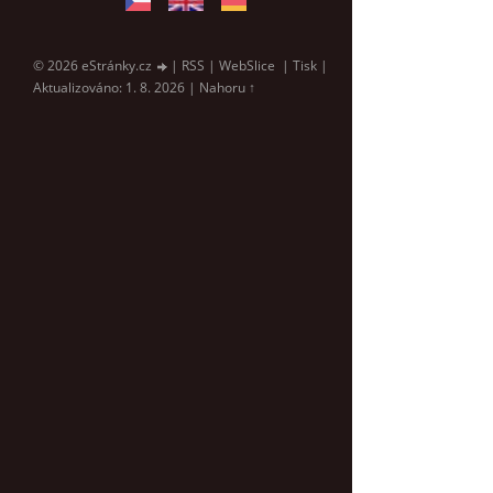
© 2026 eStránky.cz
|
RSS
|
WebSlice
|
Tisk
|
Aktualizováno: 1. 8. 2026
|
Nahoru ↑