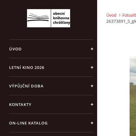
Úvod
Fotoa
26373891_5_g
ÚVOD
LETNÍ KINO 2026
VÝPŮJČNÍ DOBA
KONTAKTY
ON-LINE KATALOG