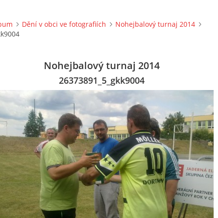
lbum
Dění v obci ve fotografiích
Nohejbalový turnaj 2014
kk9004
Nohejbalový turnaj 2014
26373891_5_gkk9004