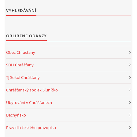
VYHLEDÁVÁNÍ
OBLÍBENÉ ODKAZY
Obec Chrášťany
SDH Chrášťany
TJ Sokol Chrášťany
Chrášťanský spolek Sluníčko
Ubytování v Chrášťanech
Bechyňsko
Pravidla českého pravopisu