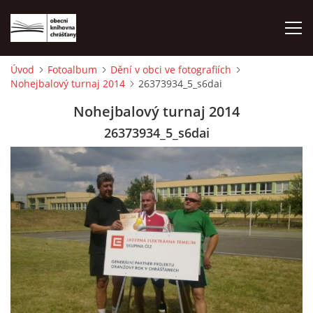
Úvod
Fotoalbum
Dění v obci ve fotografiích
Nohejbalový turnaj 2014
26373934_5_s6dai
ÚVOD
Nohejbalový turnaj 2014
LETNÍ KINO 2026
26373934_5_s6dai
VÝPŮJČNÍ DOBA
KONTAKTY
ON-LINE KATALOG
WEBOVÁ KAMERA