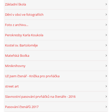
Základní škola
Dění v obci ve fotografiích
HRY, KVÍZY, VZDĚLÁVÁNÍ ON-LINE
Foto z archivu...
Obecní knihovna Chrášťany
Perokresby Karla Koukola
Chrášťany 74
373 04
Kostel sv. Bartoloměje
knihovnachrastany@seznam.cz
Mateřská školka
Miniknihovny
Už jsem čtenář - Knížka pro prvňáčka
© 2026 eStránky.cz
|
RSS
|
WebSlice
|
Tisk
|
Aktualizováno: 1. 8. 2026
|
Nahoru ↑
street art
Slavnostní pasování prvňáčků na čtenáře - 2016
Pasování čtenářů 2017