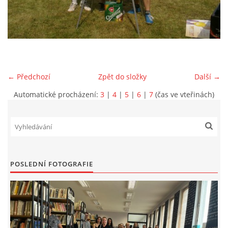
VIDEA Z DRONU
STREET ART
← Předchozí
Zpět do složky
Další →
"KNIHOBUDKY"
Automatické procházení:
3
|
4
|
5
|
6
|
7
(čas ve vteřinách)
ČASOSBĚRY - CHRÁŠŤANY
PROJEKT FLYNN "KNIHOVNA" CARSEN
POSLEDNÍ FOTOGRAFIE
E-KNIHY DO KAŽDÉ KNIHOVNY
GRANTY A DOTACE