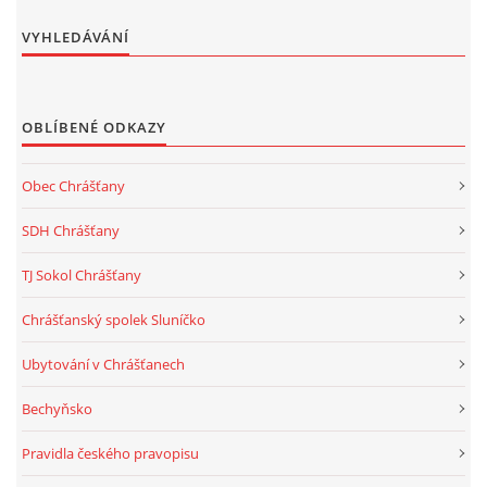
VYHLEDÁVÁNÍ
OBLÍBENÉ ODKAZY
Obec Chrášťany
SDH Chrášťany
TJ Sokol Chrášťany
Chrášťanský spolek Sluníčko
Ubytování v Chrášťanech
Bechyňsko
Pravidla českého pravopisu