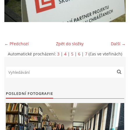
VIDEA Z DRONU
STREET ART
← Předchozí
Zpět do složky
Další →
"KNIHOBUDKY"
Automatické procházení:
3
|
4
|
5
|
6
|
7
(čas ve vteřinách)
ČASOSBĚRY - CHRÁŠŤANY
PROJEKT FLYNN "KNIHOVNA" CARSEN
POSLEDNÍ FOTOGRAFIE
E-KNIHY DO KAŽDÉ KNIHOVNY
GRANTY A DOTACE