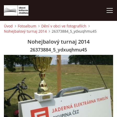
Úvod
Fotoalbum
Dění v obci ve fotografiích
Nohejbalový turnaj 2014
26373884_5_ydxuqhmu45
ÚVOD
Nohejbalový turnaj 2014
LETNÍ KINO 2026
26373884_5_ydxuqhmu45
VÝPŮJČNÍ DOBA
KONTAKTY
ON-LINE KATALOG
WEBOVÁ KAMERA