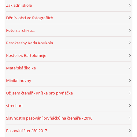
Základní škola
Dění v obci ve fotografiích
HRY, KVÍZY, VZDĚLÁVÁNÍ ON-LINE
Foto z archivu...
Obecní knihovna Chrášťany
Perokresby Karla Koukola
Chrášťany 74
373 04
Kostel sv. Bartoloměje
knihovnachrastany@seznam.cz
Mateřská školka
Miniknihovny
Už jsem čtenář - Knížka pro prvňáčka
© 2026 eStránky.cz
|
RSS
|
WebSlice
|
Tisk
|
Aktualizováno: 1. 8. 2026
|
Nahoru ↑
street art
Slavnostní pasování prvňáčků na čtenáře - 2016
Pasování čtenářů 2017