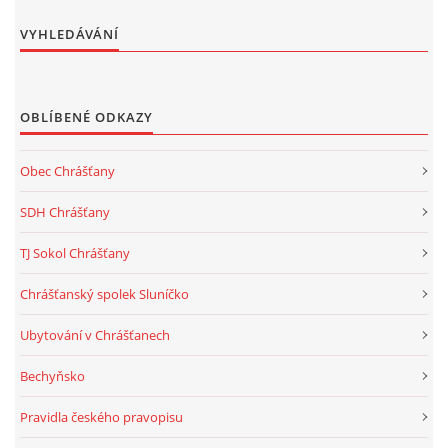
VYHLEDÁVÁNÍ
OBLÍBENÉ ODKAZY
Obec Chrášťany
SDH Chrášťany
TJ Sokol Chrášťany
Chrášťanský spolek Sluníčko
Ubytování v Chrášťanech
Bechyňsko
Pravidla českého pravopisu