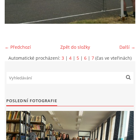
VIDEA Z DRONU
STREET ART
← Předchozí
Zpět do složky
Další →
"KNIHOBUDKY"
Automatické procházení:
3
|
4
|
5
|
6
|
7
(čas ve vteřinách)
ČASOSBĚRY - CHRÁŠŤANY
PROJEKT FLYNN "KNIHOVNA" CARSEN
POSLEDNÍ FOTOGRAFIE
E-KNIHY DO KAŽDÉ KNIHOVNY
GRANTY A DOTACE