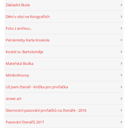
Základní škola
Dění v obci ve fotografiích
HRY, KVÍZY, VZDĚLÁVÁNÍ ON-LINE
Foto z archivu...
Obecní knihovna Chrášťany
Perokresby Karla Koukola
Chrášťany 74
373 04
Kostel sv. Bartoloměje
knihovnachrastany@seznam.cz
Mateřská školka
Miniknihovny
Už jsem čtenář - Knížka pro prvňáčka
© 2026 eStránky.cz
|
RSS
|
WebSlice
|
Tisk
|
Aktualizováno: 1. 8. 2026
|
Nahoru ↑
street art
Slavnostní pasování prvňáčků na čtenáře - 2016
Pasování čtenářů 2017