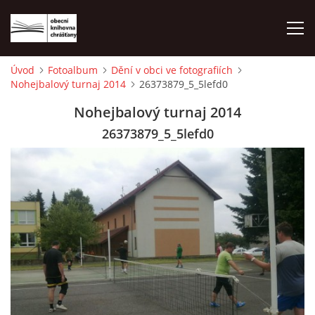
Úvod
Fotoalbum
Dění v obci ve fotografiích
Nohejbalový turnaj 2014
26373879_5_5lefd0
ÚVOD
Nohejbalový turnaj 2014
LETNÍ KINO 2026
26373879_5_5lefd0
VÝPŮJČNÍ DOBA
KONTAKTY
ON-LINE KATALOG
WEBOVÁ KAMERA