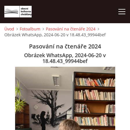
Úvod
Fotoalbum
Pasování na čtenáře 2024
Obrázek WhatsApp, 2024-06-20 v 18.48.43_99944bef
ÚVOD
Pasování na čtenáře 2024
LETNÍ KINO 2026
Obrázek WhatsApp, 2024-06-20 v
18.48.43_99944bef
VÝPŮJČNÍ DOBA
KONTAKTY
ON-LINE KATALOG
WEBOVÁ KAMERA