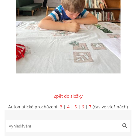
VIDEA Z DRONU
STREET ART
"KNIHOBUDKY"
ČASOSBĚRY - CHRÁŠŤANY
PROJEKT FLYNN "KNIHOVNA" CARSEN
Zpět do složky
E-KNIHY DO KAŽDÉ KNIHOVNY
Automatické procházení:
3
|
4
|
5
|
6
|
7
(čas ve vteřinách)
GRANTY A DOTACE