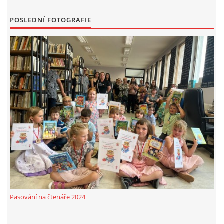
MOBILNÍ APLIKACE
POSLEDNÍ FOTOGRAFIE
FREE WIFI
VÝZNAČNÍ RODÁCI
FOTOALBUM
PODĚKOVÁNÍ
NAPSALI O NÁS....
SLUŽBY
Pasování na čtenáře 2024
KNIHOVNÍ ŘÁD