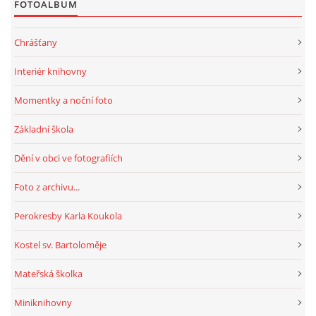
FOTOALBUM
HRY, KVÍZY, VZDĚLÁVÁNÍ ON-LINE
Chrášťany
Interiér knihovny
Obecní knihovna Chrášťany
Momentky a noční foto
Chrášťany 74
373 04
Základní škola
knihovnachrastany@seznam.cz
Dění v obci ve fotografiích
Foto z archivu...
Perokresby Karla Koukola
© 2026 eStránky.cz
|
RSS
|
WebSlice
|
Tisk
|
Aktualizováno: 1. 8. 2026
|
Nahoru ↑
Kostel sv. Bartoloměje
Mateřská školka
Miniknihovny