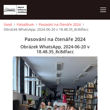
Úvod
Fotoalbum
Pasování na čtenáře 2024
Obrázek WhatsApp, 2024-06-20 v 18.48.35_8c8dfacc
ÚVOD
Pasování na čtenáře 2024
LETNÍ KINO 2026
Obrázek WhatsApp, 2024-06-20 v
18.48.35_8c8dfacc
VÝPŮJČNÍ DOBA
KONTAKTY
ON-LINE KATALOG
WEBOVÁ KAMERA