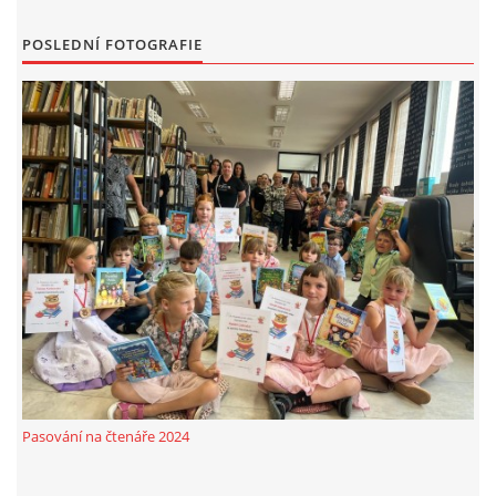
MOBILNÍ APLIKACE
POSLEDNÍ FOTOGRAFIE
FREE WIFI
VÝZNAČNÍ RODÁCI
FOTOALBUM
PODĚKOVÁNÍ
NAPSALI O NÁS....
SLUŽBY
Pasování na čtenáře 2024
KNIHOVNÍ ŘÁD