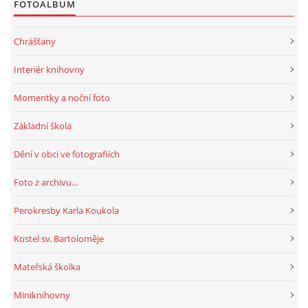
FOTOALBUM
HRY, KVÍZY, VZDĚLÁVÁNÍ ON-LINE
Chrášťany
Interiér knihovny
Obecní knihovna Chrášťany
Momentky a noční foto
Chrášťany 74
373 04
Základní škola
knihovnachrastany@seznam.cz
Dění v obci ve fotografiích
Foto z archivu...
Perokresby Karla Koukola
© 2026 eStránky.cz
|
RSS
|
WebSlice
|
Tisk
|
Aktualizováno: 1. 8. 2026
|
Nahoru ↑
Kostel sv. Bartoloměje
Mateřská školka
Miniknihovny