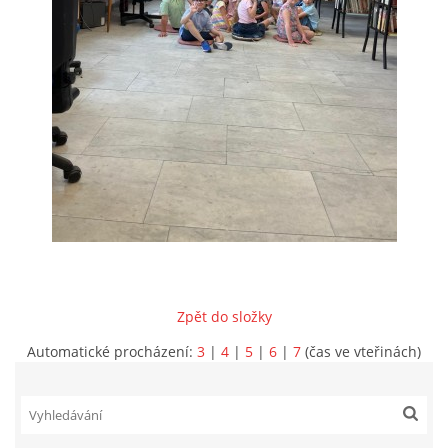
VIDEA Z DRONU
STREET ART
"KNIHOBUDKY"
ČASOSBĚRY - CHRÁŠŤANY
PROJEKT FLYNN "KNIHOVNA" CARSEN
Zpět do složky
E-KNIHY DO KAŽDÉ KNIHOVNY
Automatické procházení:
3
|
4
|
5
|
6
|
7
(čas ve vteřinách)
GRANTY A DOTACE