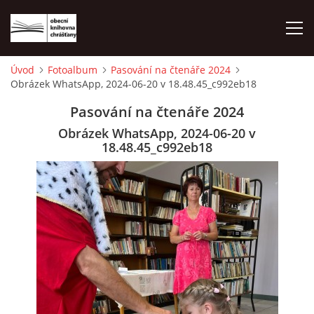
Úvod
Fotoalbum
Pasování na čtenáře 2024
Obrázek WhatsApp, 2024-06-20 v 18.48.45_c992eb18
ÚVOD
Pasování na čtenáře 2024
LETNÍ KINO 2026
Obrázek WhatsApp, 2024-06-20 v
18.48.45_c992eb18
VÝPŮJČNÍ DOBA
KONTAKTY
ON-LINE KATALOG
WEBOVÁ KAMERA