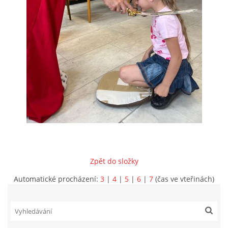
VIDEA Z DRONU
STREET ART
"KNIHOBUDKY"
ČASOSBĚRY - CHRÁŠŤANY
PROJEKT FLYNN "KNIHOVNA" CARSEN
Zpět do složky
E-KNIHY DO KAŽDÉ KNIHOVNY
Automatické procházení:
3
|
4
|
5
|
6
|
7
(čas ve vteřinách)
GRANTY A DOTACE