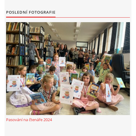
MOBILNÍ APLIKACE
POSLEDNÍ FOTOGRAFIE
FREE WIFI
VÝZNAČNÍ RODÁCI
FOTOALBUM
PODĚKOVÁNÍ
NAPSALI O NÁS....
SLUŽBY
Pasování na čtenáře 2024
KNIHOVNÍ ŘÁD