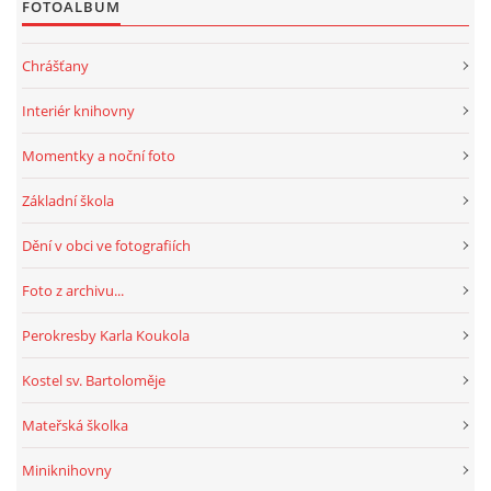
FOTOALBUM
HRY, KVÍZY, VZDĚLÁVÁNÍ ON-LINE
Chrášťany
Interiér knihovny
Obecní knihovna Chrášťany
Momentky a noční foto
Chrášťany 74
373 04
Základní škola
knihovnachrastany@seznam.cz
Dění v obci ve fotografiích
Foto z archivu...
Perokresby Karla Koukola
© 2026 eStránky.cz
|
RSS
|
WebSlice
|
Tisk
|
Aktualizováno: 1. 8. 2026
|
Nahoru ↑
Kostel sv. Bartoloměje
Mateřská školka
Miniknihovny