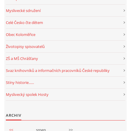
Myslivecké sdružení
Celé Česko čte dětem
Obec Koloměřice
Životopisy spisovatelů
ZŠ a MŠ Chrášťany
Svaz knihovníků a informačních pracovníků České republiky
Stíny historie......
Myslivecký spolek Hosty
ARCHIV
<<
srpen
>>