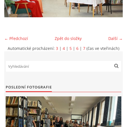
VIDEA Z DRONU
STREET ART
← Předchozí
Zpět do složky
Další →
"KNIHOBUDKY"
Automatické procházení:
3
|
4
|
5
|
6
|
7
(čas ve vteřinách)
ČASOSBĚRY - CHRÁŠŤANY
PROJEKT FLYNN "KNIHOVNA" CARSEN
POSLEDNÍ FOTOGRAFIE
E-KNIHY DO KAŽDÉ KNIHOVNY
GRANTY A DOTACE