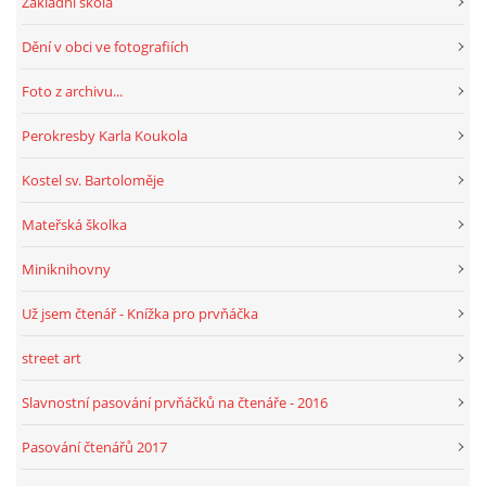
Základní škola
Dění v obci ve fotografiích
HRY, KVÍZY, VZDĚLÁVÁNÍ ON-LINE
Foto z archivu...
Obecní knihovna Chrášťany
Perokresby Karla Koukola
Chrášťany 74
Kostel sv. Bartoloměje
373 04
knihovnachrastany@seznam.cz
Mateřská školka
Miniknihovny
Už jsem čtenář - Knížka pro prvňáčka
© 2026 eStránky.cz
|
RSS
|
WebSlice
|
Tisk
|
Aktualizováno: 1. 8. 2026
|
street art
Nahoru ↑
Slavnostní pasování prvňáčků na čtenáře - 2016
Pasování čtenářů 2017