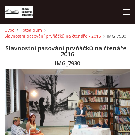
Úvod
Fotoalbum
Slavnostní pasování prvňáčků na čtenáře - 2016
IMG_7930
ÚVOD
Slavnostní pasování prvňáčků na čtenáře -
2016
LETNÍ KINO 2026
IMG_7930
VÝPŮJČNÍ DOBA
KONTAKTY
ON-LINE KATALOG
WEBOVÁ KAMERA