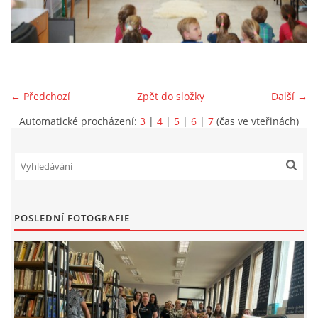
VIDEA Z DRONU
STREET ART
← Předchozí
Zpět do složky
Další →
"KNIHOBUDKY"
Automatické procházení:
3
|
4
|
5
|
6
|
7
(čas ve vteřinách)
ČASOSBĚRY - CHRÁŠŤANY
PROJEKT FLYNN "KNIHOVNA" CARSEN
POSLEDNÍ FOTOGRAFIE
E-KNIHY DO KAŽDÉ KNIHOVNY
GRANTY A DOTACE