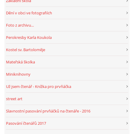
Základní škola
Dění v obci ve fotografiích
HRY, KVÍZY, VZDĚLÁVÁNÍ ON-LINE
Foto z archivu...
Obecní knihovna Chrášťany
Perokresby Karla Koukola
Chrášťany 74
Kostel sv. Bartoloměje
373 04
knihovnachrastany@seznam.cz
Mateřská školka
Miniknihovny
Už jsem čtenář - Knížka pro prvňáčka
© 2026 eStránky.cz
|
RSS
|
WebSlice
|
Tisk
|
Aktualizováno: 1. 8. 2026
|
street art
Nahoru ↑
Slavnostní pasování prvňáčků na čtenáře - 2016
Pasování čtenářů 2017