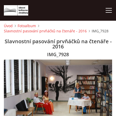
Úvod
Fotoalbum
Slavnostní pasování prvňáčků na čtenáře - 2016
IMG_7928
ÚVOD
Slavnostní pasování prvňáčků na čtenáře -
2016
LETNÍ KINO 2026
IMG_7928
VÝPŮJČNÍ DOBA
KONTAKTY
ON-LINE KATALOG
WEBOVÁ KAMERA