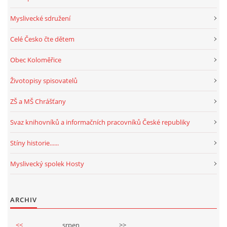
Myslivecké sdružení
Celé Česko čte dětem
Obec Koloměřice
Životopisy spisovatelů
ZŠ a MŠ Chrášťany
Svaz knihovníků a informačních pracovníků České republiky
Stíny historie......
Myslivecký spolek Hosty
ARCHIV
<<
srpen
>>