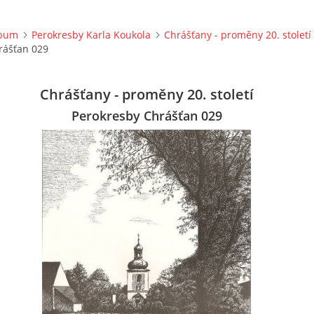
lbum
Perokresby Karla Koukola
Chrášťany - proměny 20. století
rášťan 029
Chrášťany - proměny 20. století
Perokresby Chrášťan 029