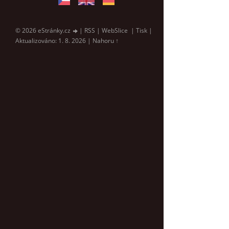
© 2026 eStránky.cz
|
RSS
|
WebSlice
|
Tisk
|
Aktualizováno: 1. 8. 2026
|
Nahoru ↑