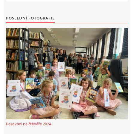
MOBILNÍ APLIKACE
POSLEDNÍ FOTOGRAFIE
FREE WIFI
VÝZNAČNÍ RODÁCI
FOTOALBUM
PODĚKOVÁNÍ
NAPSALI O NÁS....
SLUŽBY
Pasování na čtenáře 2024
KNIHOVNÍ ŘÁD