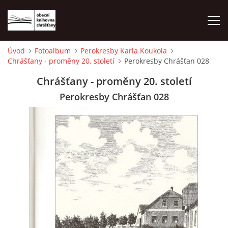
Úvod
Fotoalbum
Perokresby Karla Koukola
Chrášťany - proměny 20. století
Perokresby Chrášťan 028
ÚVOD
Chrášťany - proměny 20. století
LETNÍ KINO 2026
Perokresby Chrášťan 028
VÝPŮJČNÍ DOBA
KONTAKTY
ON-LINE KATALOG
WEBOVÁ KAMERA