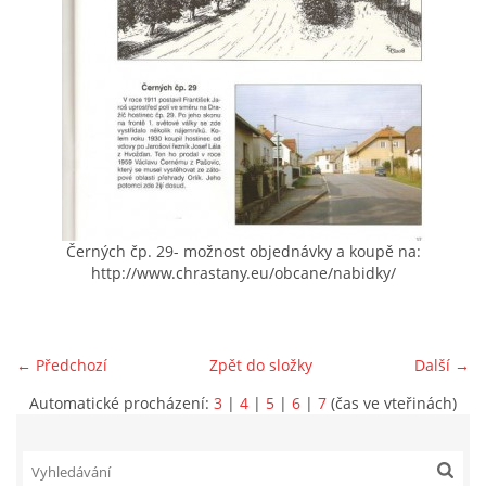
VIDEA Z DRONU
STREET ART
"KNIHOBUDKY"
ČASOSBĚRY - CHRÁŠŤANY
Černých čp. 29- možnost objednávky a koupě na:
http://www.chrastany.eu/obcane/nabidky/
PROJEKT FLYNN "KNIHOVNA" CARSEN
← Předchozí
Zpět do složky
Další →
E-KNIHY DO KAŽDÉ KNIHOVNY
Automatické procházení:
3
|
4
|
5
|
6
|
7
(čas ve vteřinách)
GRANTY A DOTACE