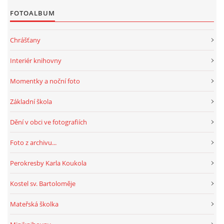
FOTOALBUM
HRY, KVÍZY, VZDĚLÁVÁNÍ ON-LINE
Chrášťany
Obecní knihovna Chrášťany
Interiér knihovny
Chrášťany 74
Momentky a noční foto
373 04
knihovnachrastany@seznam.cz
Základní škola
Dění v obci ve fotografiích
Foto z archivu...
© 2026 eStránky.cz
|
RSS
|
WebSlice
|
Tisk
|
Aktualizováno: 1. 8. 2026
|
Perokresby Karla Koukola
Nahoru ↑
Kostel sv. Bartoloměje
Mateřská školka