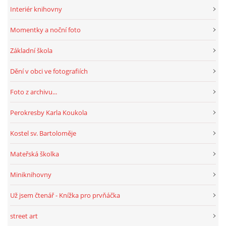
Interiér knihovny
HRY, KVÍZY, VZDĚLÁVÁNÍ ON-LINE
Momentky a noční foto
Základní škola
Obecní knihovna Chrášťany
Dění v obci ve fotografiích
Chrášťany 74
373 04
Foto z archivu...
knihovnachrastany@seznam.cz
Perokresby Karla Koukola
Kostel sv. Bartoloměje
Mateřská školka
© 2026 eStránky.cz
|
RSS
|
WebSlice
|
Tisk
|
Aktualizováno: 1. 8. 2026
|
Nahoru ↑
Miniknihovny
Už jsem čtenář - Knížka pro prvňáčka
street art