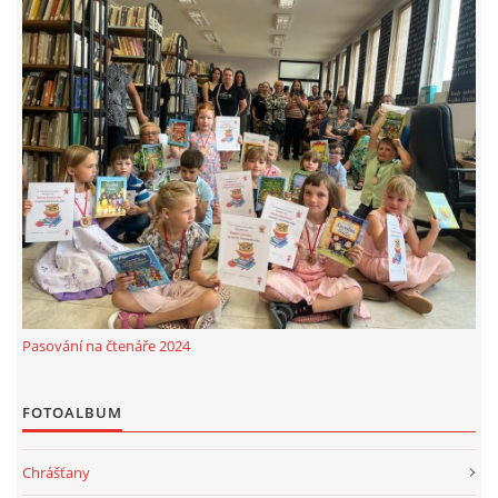
MOBILNÍ APLIKACE
FREE WIFI
VÝZNAČNÍ RODÁCI
FOTOALBUM
PODĚKOVÁNÍ
Pasování na čtenáře 2024
NAPSALI O NÁS....
FOTOALBUM
SLUŽBY
Chrášťany
KNIHOVNÍ ŘÁD