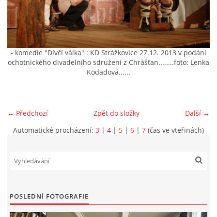
VIDEA Z DRONU
STREET ART
- komedie "Dívčí válka" : KD Strážkovice 27.12. 2013 v podání
ochotnického divadelního sdružení z Chrášťan........foto: Lenka
Kodadová......
"KNIHOBUDKY"
ČASOSBĚRY - CHRÁŠŤANY
← Předchozí
Zpět do složky
Další →
Automatické procházení:
3
|
4
|
5
|
6
|
7
(čas ve vteřinách)
PROJEKT FLYNN "KNIHOVNA" CARSEN
E-KNIHY DO KAŽDÉ KNIHOVNY
GRANTY A DOTACE
POSLEDNÍ FOTOGRAFIE