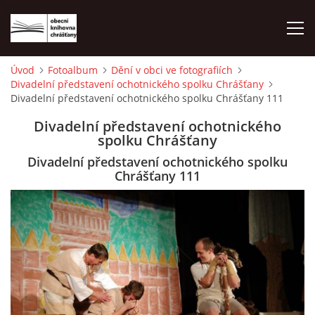
Úvod
Fotoalbum
Dění v obci ve fotografiích
Divadelní představení ochotnického spolku Chrášťany
ÚVOD
Divadelní představení ochotnického spolku Chrášťany 111
Divadelní představení ochotnického
LETNÍ KINO 2026
spolku Chrášťany
Divadelní představení ochotnického spolku
VÝPŮJČNÍ DOBA
Chrášťany 111
KONTAKTY
ON-LINE KATALOG
WEBOVÁ KAMERA