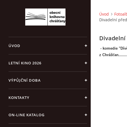
Úvod
Fotoa
Divadelní pře
Divadelní
ÚVOD
- komedie "Dív
z Chrášťan......
LETNÍ KINO 2026
VÝPŮJČNÍ DOBA
KONTAKTY
ON-LINE KATALOG