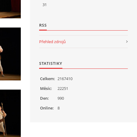
31
RSS
Přehled zdrojů
STATISTIKY
Celkem:
2167410
Měsíc:
22251
Den:
990
Online:
8