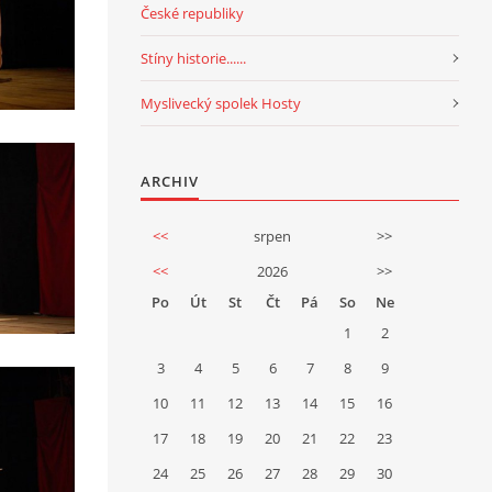
České republiky
Stíny historie......
Myslivecký spolek Hosty
ARCHIV
<<
srpen
>>
<<
2026
>>
Po
Út
St
Čt
Pá
So
Ne
1
2
3
4
5
6
7
8
9
10
11
12
13
14
15
16
17
18
19
20
21
22
23
24
25
26
27
28
29
30