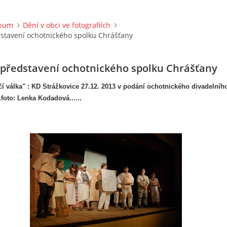
lbum
Dění v obci ve fotografiích
dstavení ochotnického spolku Chrášťany
 představení ochotnického spolku Chrášťany
čí válka" : KD Strážkovice 27.12. 2013 v podání ochotnického divadelníh
..foto: Lenka Kodadová......