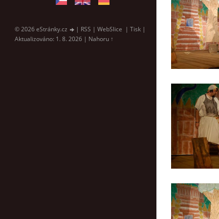
© 2026 eStránky.cz
|
RSS
|
WebSlice
|
Tisk
|
Aktualizováno: 1. 8. 2026
|
Nahoru ↑