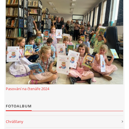
MOBILNÍ APLIKACE
FREE WIFI
VÝZNAČNÍ RODÁCI
FOTOALBUM
PODĚKOVÁNÍ
Pasování na čtenáře 2024
NAPSALI O NÁS....
FOTOALBUM
SLUŽBY
Chrášťany
KNIHOVNÍ ŘÁD