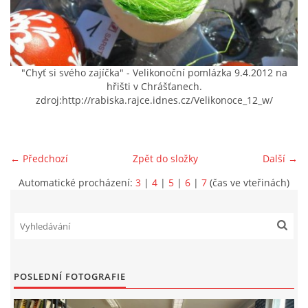
VIDEA Z DRONU
STREET ART
"Chyť si svého zajíčka" - Velikonoční pomlázka 9.4.2012 na
hřišti v Chrášťanech.
zdroj:http://rabiska.rajce.idnes.cz/Velikonoce_12_w/
"KNIHOBUDKY"
ČASOSBĚRY - CHRÁŠŤANY
← Předchozí
Zpět do složky
Další →
Automatické procházení:
3
|
4
|
5
|
6
|
7
(čas ve vteřinách)
PROJEKT FLYNN "KNIHOVNA" CARSEN
E-KNIHY DO KAŽDÉ KNIHOVNY
POSLEDNÍ FOTOGRAFIE
GRANTY A DOTACE