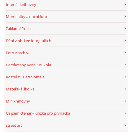
Interiér knihovny
Momentky a noční foto
HRY, KVÍZY, VZDĚLÁVÁNÍ ON-LINE
Základní škola
Obecní knihovna Chrášťany
Dění v obci ve fotografiích
Chrášťany 74
373 04
Foto z archivu...
knihovnachrastany@seznam.cz
Perokresby Karla Koukola
Kostel sv. Bartoloměje
Mateřská školka
© 2026 eStránky.cz
|
RSS
|
WebSlice
|
Tisk
|
Aktualizováno: 1. 8. 2026
|
Nahoru ↑
Miniknihovny
Už jsem čtenář - Knížka pro prvňáčka
street art