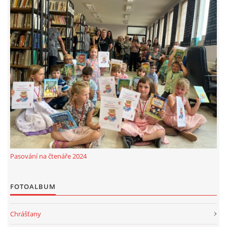
MOBILNÍ APLIKACE
FREE WIFI
VÝZNAČNÍ RODÁCI
FOTOALBUM
PODĚKOVÁNÍ
Pasování na čtenáře 2024
NAPSALI O NÁS....
FOTOALBUM
SLUŽBY
Chrášťany
KNIHOVNÍ ŘÁD