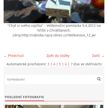
VIDEA Z DRONU
STREET ART
"Chyť si svého zajíčka" - Velikonoční pomlázka 9.4.2012 na
hřišti v Chrášťanech.
zdroj:http://rabiska.rajce.idnes.cz/Velikonoce_12_w/
"KNIHOBUDKY"
ČASOSBĚRY - CHRÁŠŤANY
← Předchozí
Zpět do složky
Další →
Automatické procházení:
3
|
4
|
5
|
6
|
7
(čas ve vteřinách)
PROJEKT FLYNN "KNIHOVNA" CARSEN
E-KNIHY DO KAŽDÉ KNIHOVNY
POSLEDNÍ FOTOGRAFIE
GRANTY A DOTACE