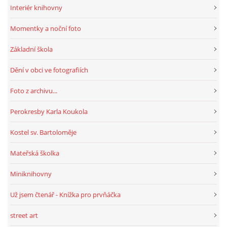
Interiér knihovny
Momentky a noční foto
HRY, KVÍZY, VZDĚLÁVÁNÍ ON-LINE
Základní škola
Obecní knihovna Chrášťany
Dění v obci ve fotografiích
Chrášťany 74
373 04
Foto z archivu...
knihovnachrastany@seznam.cz
Perokresby Karla Koukola
Kostel sv. Bartoloměje
Mateřská školka
© 2026 eStránky.cz
|
RSS
|
WebSlice
|
Tisk
|
Aktualizováno: 1. 8. 2026
|
Nahoru ↑
Miniknihovny
Už jsem čtenář - Knížka pro prvňáčka
street art