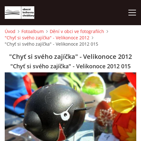
Úvod
Fotoalbum
Dění v obci ve fotografiích
"Chyť si svého zajíčka" - Velikonoce 2012
ÚVOD
"Chyť si svého zajíčka" - Velikonoce 2012 015
"Chyť si svého zajíčka" - Velikonoce 2012
LETNÍ KINO 2026
"Chyť si svého zajíčka" - Velikonoce 2012 015
VÝPŮJČNÍ DOBA
KONTAKTY
ON-LINE KATALOG
WEBOVÁ KAMERA