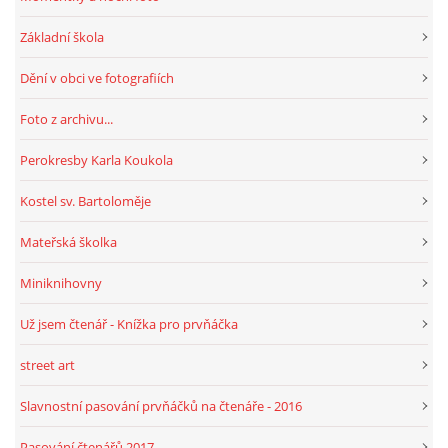
Základní škola
HRY, KVÍZY, VZDĚLÁVÁNÍ ON-LINE
Dění v obci ve fotografiích
Obecní knihovna Chrášťany
Foto z archivu...
Chrášťany 74
Perokresby Karla Koukola
373 04
knihovnachrastany@seznam.cz
Kostel sv. Bartoloměje
Mateřská školka
Miniknihovny
© 2026 eStránky.cz
|
RSS
|
WebSlice
|
Tisk
|
Aktualizováno: 1. 8. 2026
|
Už jsem čtenář - Knížka pro prvňáčka
Nahoru ↑
street art
Slavnostní pasování prvňáčků na čtenáře - 2016
Pasování čtenářů 2017