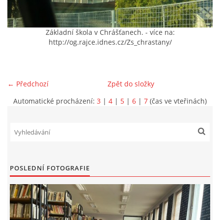
VIDEA Z DRONU
Základní škola v Chrášťanech. - více na:
http://og.rajce.idnes.cz/Zs_chrastany/
STREET ART
"KNIHOBUDKY"
← Předchozí
Zpět do složky
Automatické procházení:
3
|
4
|
5
|
6
|
7
(čas ve vteřinách)
ČASOSBĚRY - CHRÁŠŤANY
PROJEKT FLYNN "KNIHOVNA" CARSEN
POSLEDNÍ FOTOGRAFIE
E-KNIHY DO KAŽDÉ KNIHOVNY
GRANTY A DOTACE