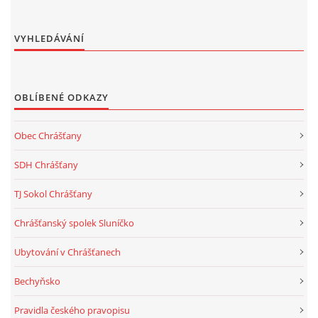
VYHLEDÁVÁNÍ
OBLÍBENÉ ODKAZY
Obec Chrášťany
SDH Chrášťany
TJ Sokol Chrášťany
Chrášťanský spolek Sluníčko
Ubytování v Chrášťanech
Bechyňsko
Pravidla českého pravopisu