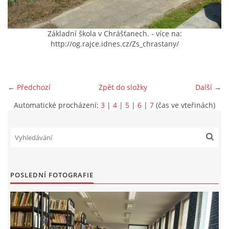
VIDEA Z DRONU
Základní škola v Chrášťanech. - více na:
http://og.rajce.idnes.cz/Zs_chrastany/
STREET ART
"KNIHOBUDKY"
← Předchozí
Zpět do složky
Další →
Automatické procházení:
3
|
4
|
5
|
6
|
7
(čas ve vteřinách)
ČASOSBĚRY - CHRÁŠŤANY
PROJEKT FLYNN "KNIHOVNA" CARSEN
POSLEDNÍ FOTOGRAFIE
E-KNIHY DO KAŽDÉ KNIHOVNY
GRANTY A DOTACE