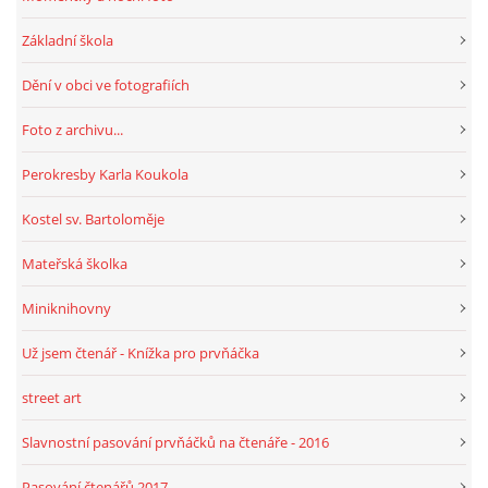
Základní škola
HRY, KVÍZY, VZDĚLÁVÁNÍ ON-LINE
Dění v obci ve fotografiích
Obecní knihovna Chrášťany
Foto z archivu...
Chrášťany 74
Perokresby Karla Koukola
373 04
knihovnachrastany@seznam.cz
Kostel sv. Bartoloměje
Mateřská školka
Miniknihovny
© 2026 eStránky.cz
|
RSS
|
WebSlice
|
Tisk
|
Aktualizováno: 1. 8. 2026
|
Už jsem čtenář - Knížka pro prvňáčka
Nahoru ↑
street art
Slavnostní pasování prvňáčků na čtenáře - 2016
Pasování čtenářů 2017