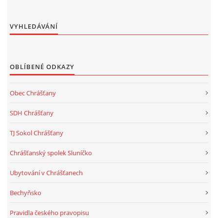
VYHLEDÁVÁNÍ
OBLÍBENÉ ODKAZY
Obec Chrášťany
SDH Chrášťany
TJ Sokol Chrášťany
Chrášťanský spolek Sluníčko
Ubytování v Chrášťanech
Bechyňsko
Pravidla českého pravopisu