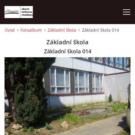
Úvod
Fotoalbum
Základní škola
Základní škola 014
ÚVOD
Základní škola
Základní škola 014
LETNÍ KINO 2026
VÝPŮJČNÍ DOBA
KONTAKTY
ON-LINE KATALOG
WEBOVÁ KAMERA