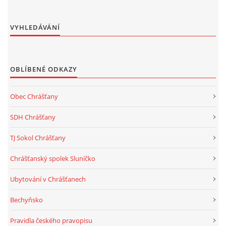
VYHLEDÁVÁNÍ
OBLÍBENÉ ODKAZY
Obec Chrášťany
SDH Chrášťany
TJ Sokol Chrášťany
Chrášťanský spolek Sluníčko
Ubytování v Chrášťanech
Bechyňsko
Pravidla českého pravopisu