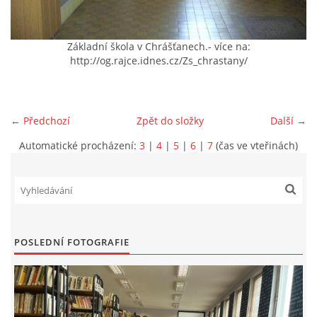
VIDEA Z DRONU
Základní škola v Chrášťanech.- více na:
http://og.rajce.idnes.cz/Zs_chrastany/
STREET ART
"KNIHOBUDKY"
← Předchozí
Zpět do složky
Další →
Automatické procházení:
3
|
4
|
5
|
6
|
7
(čas ve vteřinách)
ČASOSBĚRY - CHRÁŠŤANY
PROJEKT FLYNN "KNIHOVNA" CARSEN
POSLEDNÍ FOTOGRAFIE
E-KNIHY DO KAŽDÉ KNIHOVNY
GRANTY A DOTACE