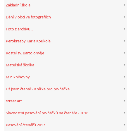
Základní škola
Dění v obci ve fotografiích
HRY, KVÍZY, VZDĚLÁVÁNÍ ON-LINE
Foto z archivu...
Obecní knihovna Chrášťany
Perokresby Karla Koukola
Chrášťany 74
373 04
Kostel sv. Bartoloměje
knihovnachrastany@seznam.cz
Mateřská školka
Miniknihovny
Už jsem čtenář - Knížka pro prvňáčka
© 2026 eStránky.cz
|
RSS
|
WebSlice
|
Tisk
|
Aktualizováno: 1. 8. 2026
|
Nahoru ↑
street art
Slavnostní pasování prvňáčků na čtenáře - 2016
Pasování čtenářů 2017