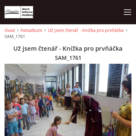
Úvod
Fotoalbum
Už jsem čtenář - Knížka pro prvňáčka
SAM_1761
ÚVOD
Už jsem čtenář - Knížka pro prvňáčka
LETNÍ KINO 2026
SAM_1761
VÝPŮJČNÍ DOBA
KONTAKTY
ON-LINE KATALOG
WEBOVÁ KAMERA