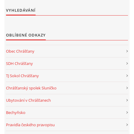
VYHLEDÁVÁNÍ
OBLÍBENÉ ODKAZY
Obec Chrášťany
SDH Chrášťany
TJ Sokol Chrášťany
Chrášťanský spolek Sluníčko
Ubytování v Chrášťanech
Bechyňsko
Pravidla českého pravopisu