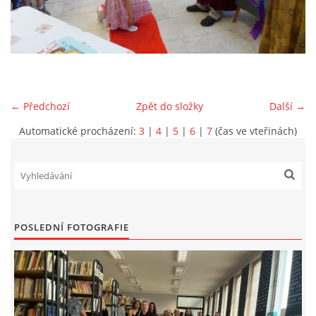
VIDEA Z DRONU
STREET ART
← Předchozí
Zpět do složky
Další →
"KNIHOBUDKY"
Automatické procházení:
3
|
4
|
5
|
6
|
7
(čas ve vteřinách)
ČASOSBĚRY - CHRÁŠŤANY
PROJEKT FLYNN "KNIHOVNA" CARSEN
POSLEDNÍ FOTOGRAFIE
E-KNIHY DO KAŽDÉ KNIHOVNY
GRANTY A DOTACE