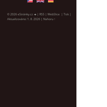
© 2026 eStránky.cz
|
RSS
|
WebSlice
|
Tisk
|
Aktualizováno: 1. 8. 2026
|
Nahoru ↑