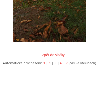
Zpět do složky
Automatické procházení:
3
|
4
|
5
|
6
|
7
(čas ve vteřinách)