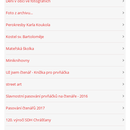
Dění v obci ve fotografiích
Foto z archivu...
HRY, KVÍZY, VZDĚLÁVÁNÍ ON-LINE
Perokresby Karla Koukola
Obecní knihovna Chrášťany
Kostel sv. Bartoloměje
Chrášťany 74
Mateřská školka
373 04
knihovnachrastany@seznam.cz
Miniknihovny
Už jsem čtenář - Knížka pro prvňáčka
street art
© 2026 eStránky.cz
|
RSS
|
WebSlice
|
Tisk
|
Aktualizováno: 1. 8. 2026
|
Slavnostní pasování prvňáčků na čtenáře - 2016
Nahoru ↑
Pasování čtenářů 2017
120. výročí SDH Chrášťany