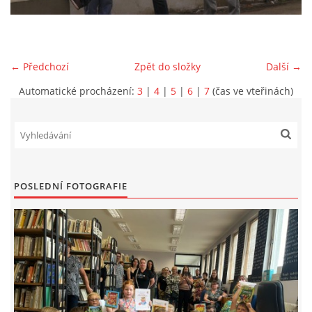
VIDEA Z DRONU
← Předchozí
Zpět do složky
Další →
STREET ART
Automatické procházení:
3
|
4
|
5
|
6
|
7
(čas ve vteřinách)
"KNIHOBUDKY"
ČASOSBĚRY - CHRÁŠŤANY
POSLEDNÍ FOTOGRAFIE
PROJEKT FLYNN "KNIHOVNA" CARSEN
E-KNIHY DO KAŽDÉ KNIHOVNY
GRANTY A DOTACE