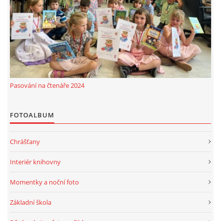
MOBILNÍ APLIKACE
FREE WIFI
VÝZNAČNÍ RODÁCI
Pasování na čtenáře 2024
FOTOALBUM
FOTOALBUM
PODĚKOVÁNÍ
Chrášťany
NAPSALI O NÁS....
Interiér knihovny
Momentky a noční foto
SLUŽBY
Základní škola
KNIHOVNÍ ŘÁD