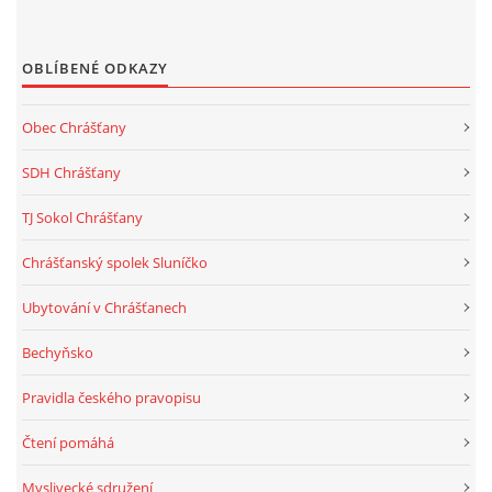
OBLÍBENÉ ODKAZY
Obec Chrášťany
SDH Chrášťany
TJ Sokol Chrášťany
Chrášťanský spolek Sluníčko
Ubytování v Chrášťanech
Bechyňsko
Pravidla českého pravopisu
Čtení pomáhá
Myslivecké sdružení