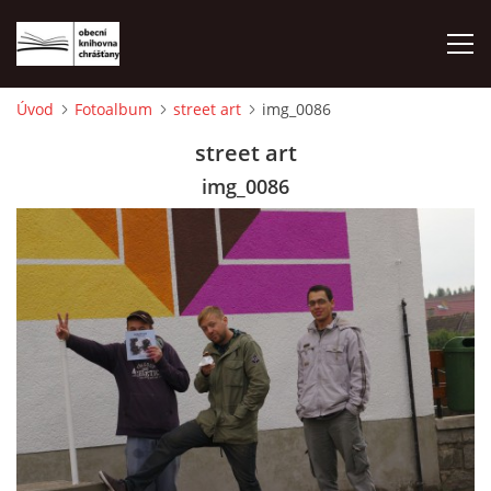
Úvod
Fotoalbum
street art
img_0086
ÚVOD
street art
img_0086
LETNÍ KINO 2026
VÝPŮJČNÍ DOBA
KONTAKTY
ON-LINE KATALOG
WEBOVÁ KAMERA